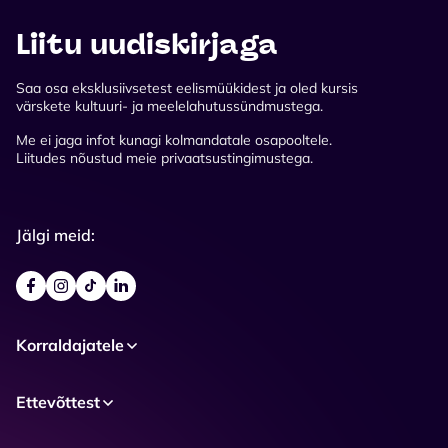
Liitu uudiskirjaga
Saa osa eksklusiivsetest eelismüükidest ja oled kursis
värskete kultuuri- ja meelelahutussündmustega.
Me ei jaga infot kunagi kolmandatale osapooltele.
Liitudes nõustud meie privaatsustingimustega.
Jälgi meid:
Korraldajatele
Ettevõttest