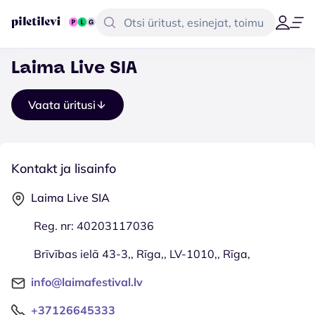
Laima Live SIA
Vaata üritusi
Kontakt ja lisainfo
Laima Live SIA
Reg. nr: 40203117036
Brīvības ielā 43-3,, Rīga,, LV-1010,, Rīga,
info@laimafestival.lv
+37126645333