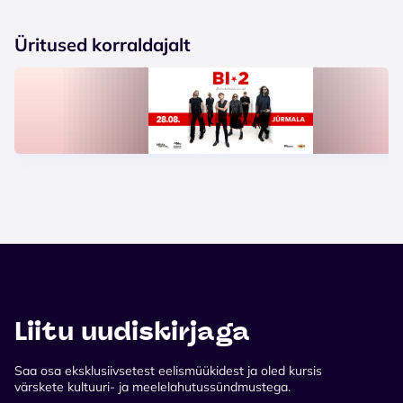
Üritused korraldajalt
Liitu uudiskirjaga
Saa osa eksklusiivsetest eelismüükidest ja oled kursis
värskete kultuuri- ja meelelahutussündmustega.