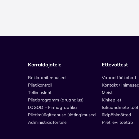
Korraldajatele
Ettevõttest
Reklaamiteenused
Vabad töökohad
Piletikontroll
Kontakt / Inimese
Tellimusleht
Meist
Piletiprogramm (aruandlus)
Kinkepilet
LOGOD – Firmagraafika
Isikuandmete tööt
Piletimüügiteenuse üldtingimused
üldpõhimõtted
Administraatoritele
Piletilevi toetab