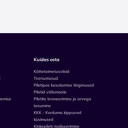
Kuidas osta
Kättetoimetusviisid
d
Teenustasud
Piletipoe kasutamise tingimused
Piletid välismaale
lemise
Piletite broneerimine ja arvega
tasumine
KKK - Korduma kippuvad
küsimused
Kinkepileti realiseerimine