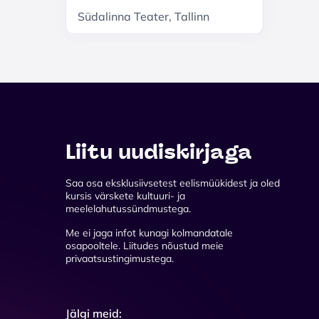
Südalinna Teater, Tallinn
Liitu uudiskirjaga
Saa osa eksklusiivsetest eelismüükidest ja oled
kursis värskete kultuuri- ja
meelelahutussündmustega.
Me ei jaga infot kunagi kolmandatale
osapooltele. Liitudes nõustud meie
privaatsustingimustega.
Jälgi meid: