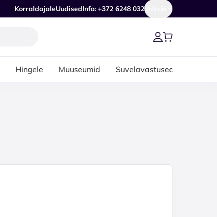
Korraldajale
Uudised
Info: +372 6248 032
Vali riik
Hingele
Muuseumid
Suvelavastused