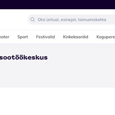
eater
Sport
Festivalid
Kinkekaardid
Kogupere
orsootöökeskus