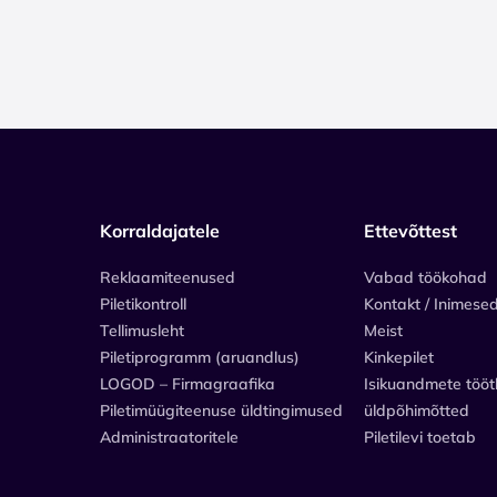
Korraldajatele
Ettevõttest
Reklaamiteenused
Vabad töökohad
Piletikontroll
Kontakt / Inimese
Tellimusleht
Meist
Piletiprogramm (aruandlus)
Kinkepilet
LOGOD – Firmagraafika
Isikuandmete tööt
Piletimüügiteenuse üldtingimused
üldpõhimõtted
Administraatoritele
Piletilevi toetab