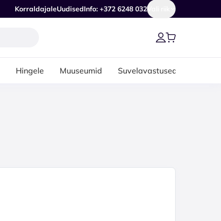
Korraldajale
Uudised
Info: +372 6248 032
Vali riik
Hingele
Muuseumid
Suvelavastused