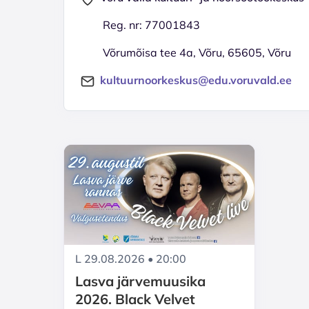
Reg. nr: 77001843
Võrumõisa tee 4a, Võru, 65605, Võru
kultuurnoorkeskus@edu.voruvald.ee
L 29.08.2026 • 20:00
Lasva järvemuusika
2026. Black Velvet