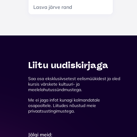
Lasva järve rand
Liitu uudiskirjaga
Saa osa eksklusiivsetest eelismüükidest ja oled
kursis värskete kultuuri- ja
meelelahutussündmustega.
Me ei jaga infot kunagi kolmandatale
osapooltele. Liitudes nõustud meie
privaatsustingimustega.
Jälgi meid: