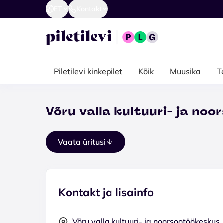
ET
Kontakt
Piletilevi kinkepilet
Kõik
Muusika
T
Võru valla kultuuri- ja no
Vaata üritusi
Kontakt ja lisainfo
Võru valla kultuuri- ja noorsootöökeskus