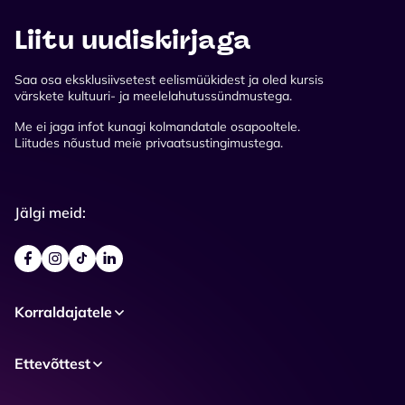
Liitu uudiskirjaga
Saa osa eksklusiivsetest eelismüükidest ja oled kursis
värskete kultuuri- ja meelelahutussündmustega.
Me ei jaga infot kunagi kolmandatale osapooltele.
Liitudes nõustud meie privaatsustingimustega.
Jälgi meid:
Korraldajatele
Ettevõttest