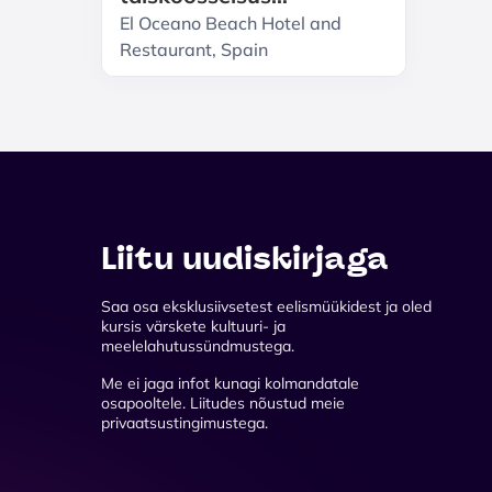
Restoranis El Oceano
El Oceano Beach Hotel and
Restaurant, Spain
Liitu uudiskirjaga
Saa osa eksklusiivsetest eelismüükidest ja oled
kursis värskete kultuuri- ja
meelelahutussündmustega.
Me ei jaga infot kunagi kolmandatale
osapooltele. Liitudes nõustud meie
privaatsustingimustega.