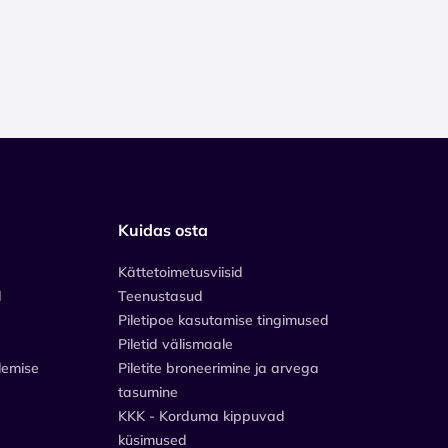
Kuidas osta
Kättetoimetusviisid
d
Teenustasud
Piletipoe kasutamise tingimused
Piletid välismaale
lemise
Piletite broneerimine ja arvega
tasumine
KKK - Korduma kippuvad
küsimused