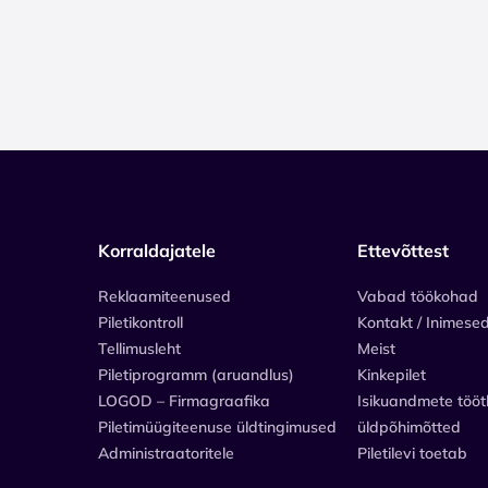
Korraldajatele
Ettevõttest
Reklaamiteenused
Vabad töökohad
Piletikontroll
Kontakt / Inimese
Tellimusleht
Meist
Piletiprogramm (aruandlus)
Kinkepilet
LOGOD – Firmagraafika
Isikuandmete tööt
Piletimüügiteenuse üldtingimused
üldpõhimõtted
Administraatoritele
Piletilevi toetab