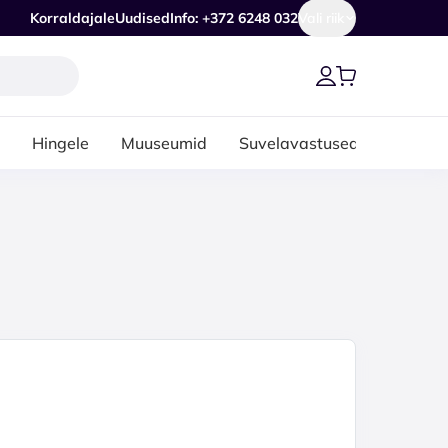
Korraldajale
Uudised
Info: +372 6248 032
Vali riik
Hingele
Muuseumid
Suvelavastused