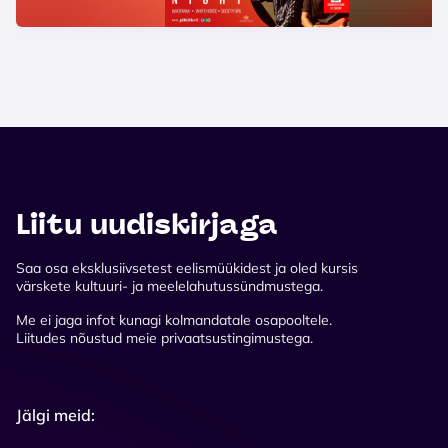
Liitu uudiskirjaga
Saa osa eksklusiivsetest eelismüükidest ja oled kursis
värskete kultuuri- ja meelelahutussündmustega.
Me ei jaga infot kunagi kolmandatale osapooltele.
Liitudes nõustud meie privaatsustingimustega.
Jälgi meid: