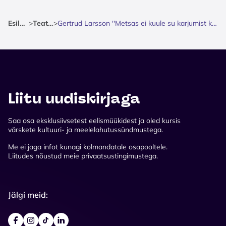
Esileht
>
Teater
>
Gertrud Larsson ''Metsas ei kuule su karjumist keegi''
Liitu uudiskirjaga
Saa osa eksklusiivsetest eelismüükidest ja oled kursis
värskete kultuuri- ja meelelahutussündmustega.
Me ei jaga infot kunagi kolmandatale osapooltele.
Liitudes nõustud meie privaatsustingimustega.
Jälgi meid: