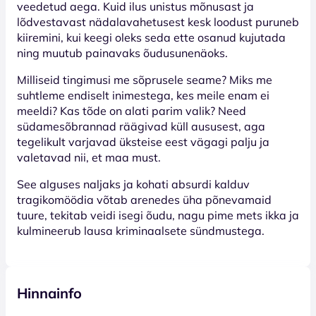
veedetud aega. Kuid ilus unistus mõnusast ja
lõdvestavast nädalavahetusest kesk loodust puruneb
kiiremini, kui keegi oleks seda ette osanud kujutada
ning muutub painavaks õudusunenäoks.
Milliseid tingimusi me sõprusele seame? Miks me
suhtleme endiselt inimestega, kes meile enam ei
meeldi? Kas tõde on alati parim valik? Need
südamesõbrannad räägivad küll aususest, aga
tegelikult varjavad üksteise eest vägagi palju ja
valetavad nii, et maa must.
See alguses naljaks ja kohati absurdi kalduv
tragikomöödia võtab arenedes üha põnevamaid
tuure, tekitab veidi isegi õudu, nagu pime mets ikka ja
kulmineerub lausa kriminaalsete sündmustega.
Hinnainfo