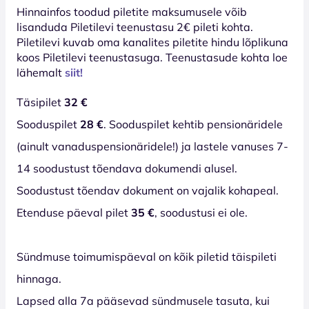
Hinnainfos toodud piletite maksumusele võib
lisanduda Piletilevi teenustasu 2€ pileti kohta.
Piletilevi kuvab oma kanalites piletite hindu lõplikuna
koos Piletilevi teenustasuga. Teenustasude kohta loe
lähemalt
siit!
Täsipilet
32 €
Sooduspilet
28 €
. Sooduspilet kehtib pensionäridele
(ainult vanaduspensionäridele!) ja lastele vanuses 7-
14 soodustust tõendava dokumendi alusel.
Soodustust tõendav dokument on vajalik kohapeal.
Etenduse päeval pilet
35 €
, soodustusi ei ole.
Sündmuse toimumispäeval on kõik piletid täispileti
hinnaga.
Lapsed alla 7a pääsevad sündmusele tasuta, kui