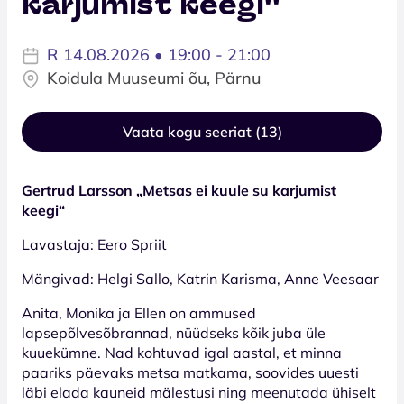
karjumist keegi''
R 14.08.2026 • 19:00 - 21:00
Koidula Muuseumi õu, Pärnu
Vaata kogu seeriat (13)
Gertrud Larsson „Metsas ei kuule su karjumist
keegi“
Lavastaja: Eero Spriit
Mängivad: Helgi Sallo, Katrin Karisma, Anne Veesaar
Anita, Monika ja Ellen on ammused
lapsepõlvesõbrannad, nüüdseks kõik juba üle
kuuekümne. Nad kohtuvad igal aastal, et minna
paariks päevaks metsa matkama, soovides uuesti
läbi elada kauneid mälestusi ning meenutada ühiselt