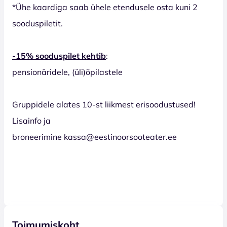
*Ühe kaardiga saab ühele etendusele osta kuni 2
sooduspiletit.
-15% sooduspilet kehtib
:
pensionäridele, (üli)õpilastele
Gruppidele alates 10-st liikmest erisoodustused!
Lisainfo ja
broneerimine kassa@eestinoorsooteater.ee
Toimumiskoht