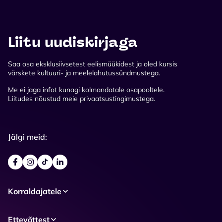
Liitu uudiskirjaga
Saa osa eksklusiivsetest eelismüükidest ja oled kursis
värskete kultuuri- ja meelelahutussündmustega.
Me ei jaga infot kunagi kolmandatale osapooltele.
Liitudes nõustud meie privaatsustingimustega.
Jälgi meid:
Korraldajatele
Ettevõttest