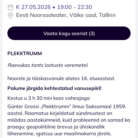
K 27.05.2026 • 19:00 - 22:30
Eesti Noorsooteater, Väike saal, Tallinn
Vaata kogu seeriat (3)
PLEKKTRUMM
Raevukas tants lootuste varemetel.
Noorele ja täiskasvanule alates 16. eluaastast.
Palume järgida kehtestatud vanusepiiri!
Kestus u 3 h 30 min koos vaheajaga
Günter Grassi „Plekktrumm” ilmus Saksamaal 1959.
aastal. Raamatus kirjeldatud sündmustest on
möödas aastakümneid, kuid probleemid on samad ka
praegu: geopoliitiline ärevus ja ühiskondlik
lõhenemine, igatsus uue maailmakorra järele,