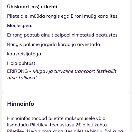
Ühiskaart jms) ei kehti
Pileteid ei müüda rongis ega Elroni müügikanalites
Meelespea:
Erirong peatub ainult eelpool nimetatud peatustes
Rongis palume järgida korda ja arvestada
kaasreisijatega
Hoia puhtust
ERIRONG -
Mugav ja turvaline transport festivalilt
otse Tallinna!
Hinnainfo
Hinnainfos toodud piletite maksumusele võib
lisanduda Piletilevi teenustasu 2€ pileti kohta.
Piletilevi kuvab oma kanalites piletite hindu lõplikuna