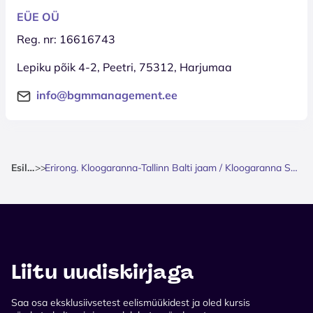
EÜE OÜ
Reg. nr: 16616743
Lepiku põik 4-2, Peetri, 75312, Harjumaa
info@bgmmanagement.ee
Esileht
>
>
Erirong. Kloogaranna-Tallinn Balti jaam / Kloogaranna Summerfest 2026
Liitu uudiskirjaga
Saa osa eksklusiivsetest eelismüükidest ja oled kursis