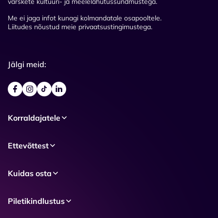
värskete kultuuri- ja meelelahutussündmustega.
Me ei jaga infot kunagi kolmandatale osapooltele.
Liitudes nõustud meie privaatsustingimustega.
Jälgi meid:
Korraldajatele
Ettevõttest
Kuidas osta
Piletikindlustus