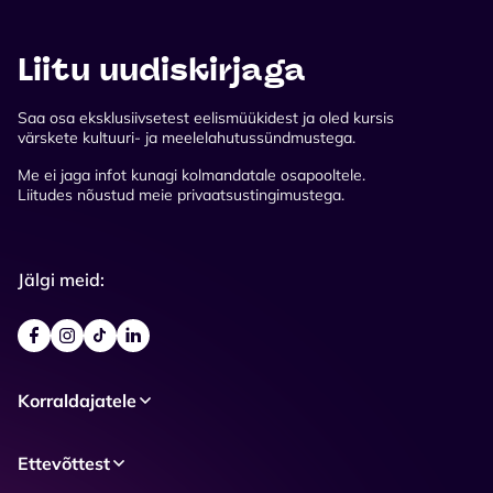
Liitu uudiskirjaga
Saa osa eksklusiivsetest eelismüükidest ja oled kursis
värskete kultuuri- ja meelelahutussündmustega.
Me ei jaga infot kunagi kolmandatale osapooltele.
Liitudes nõustud meie privaatsustingimustega.
Jälgi meid:
Korraldajatele
Ettevõttest