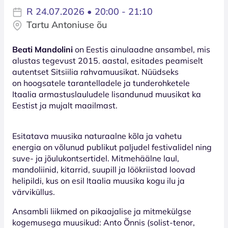
R 24.07.2026 • 20:00 - 21:10
Tartu Antoniuse õu
Beati Mandolini
on Eestis ainulaadne ansambel, mis
alustas tegevust 2015. aastal, esitades peamiselt
autentset Sitsiilia rahvamuusikat. Nüüdseks
on hoogsatele tarantelladele ja tunderohketele
Itaalia armastuslauludele lisandunud muusikat ka
Eestist ja mujalt maailmast.
Esitatava muusika naturaalne kõla ja vahetu
energia on võlunud publikut paljudel festivalidel ning
suve- ja jõulukontsertidel. Mitmehäälne laul,
mandoliinid, kitarrid, suupill ja löökriistad loovad
helipildi, kus on esil Itaalia muusika kogu ilu ja
värviküllus.
Ansambli liikmed on pikaajalise ja mitmekülgse
kogemusega muusikud: Anto Õnnis (solist-tenor,