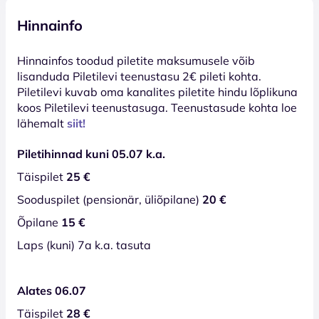
Hinnainfo
Hinnainfos toodud piletite maksumusele võib
lisanduda Piletilevi teenustasu 2€ pileti kohta.
Piletilevi kuvab oma kanalites piletite hindu lõplikuna
koos Piletilevi teenustasuga. Teenustasude kohta loe
lähemalt
siit!
Piletihinnad kuni 05.07 k.a.
Täispilet
25 €
Sooduspilet (pensionär, üliõpilane)
20 €
Õpilane
15 €
Laps (kuni) 7a k.a. tasuta
Alates 06.07
Täispilet
28 €