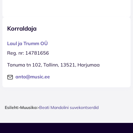
Korraldaja
Laul ja Trumm OÜ
Reg. nr: 14781656
Tanuma tn 102, Tallinn, 13521, Harjumaa
anto@music.ee
Esileht
>
Muusika
>
Beati Mandolini suvekontserdid