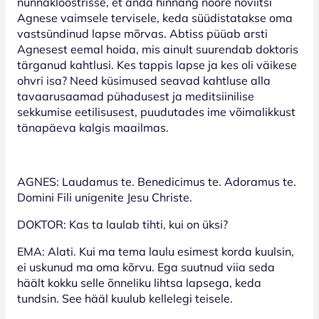
nunnakloostrisse, et anda hinnang noore noviitsi
Agnese vaimsele tervisele, keda süüdistatakse oma
vastsündinud lapse mõrvas. Abtiss püüab arsti
Agnesest eemal hoida, mis ainult suurendab doktoris
tärganud kahtlusi. Kes tappis lapse ja kes oli väikese
ohvri isa? Need küsimused seavad kahtluse alla
tavaarusaamad pühadusest ja meditsiinilise
sekkumise eetilisusest, puudutades ime võimalikkust
tänapäeva kalgis maailmas.
AGNES: Laudamus te. Benedicimus te. Adoramus te.
Domini Fili unigenite Jesu Christe.
DOKTOR: Kas ta laulab tihti, kui on üksi?
EMA: Alati. Kui ma tema laulu esimest korda kuulsin,
ei uskunud ma oma kõrvu. Ega suutnud viia seda
häält kokku selle õnneliku lihtsa lapsega, keda
tundsin. See hääl kuulub kellelegi teisele.