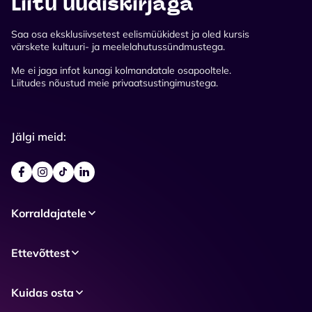
Liitu uudiskirjaga
Saa osa eksklusiivsetest eelismüükidest ja oled kursis
värskete kultuuri- ja meelelahutussündmustega.
Me ei jaga infot kunagi kolmandatale osapooltele.
Liitudes nõustud meie privaatsustingimustega.
Jälgi meid:
Korraldajatele
Ettevõttest
Kuidas osta