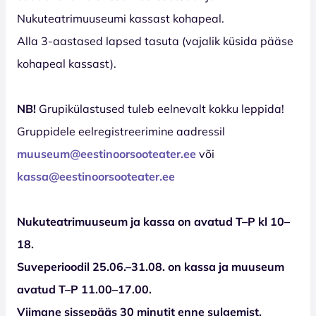
Nukuteatrimuuseumi kassast kohapeal.
Alla 3-aastased lapsed tasuta (vajalik küsida pääse
kohapeal kassast).
NB!
Grupikülastused tuleb eelnevalt kokku leppida!
Gruppidele eelregistreerimine aadressil
muuseum@eestinoorsooteater.ee
või
kassa@eestinoorsooteater.ee
Nukuteatrimuuseum ja kassa on avatud T–P kl 10–
18.
Suveperioodil 25.06.–31.08. on kassa ja muuseum
avatud T–P 11.00–17.00.
Viimane sissepääs 30 minutit enne sulgemist.