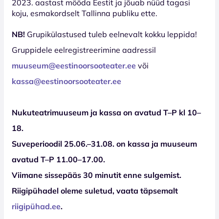
2023. aastast mööda Eestit ja jõuab nüüd tagasi
koju, esmakordselt Tallinna publiku ette.
NB!
Grupikülastused tuleb eelnevalt kokku leppida!
Gruppidele eelregistreerimine aadressil
muuseum@eestinoorsooteater.ee
või
kassa@eestinoorsooteater.ee
Nukuteatrimuuseum ja kassa on avatud T–P kl 10–
18.
Suveperioodil 25.06.–31.08. on kassa ja muuseum
avatud T–P 11.00–17.00.
Viimane sissepääs 30 minutit enne sulgemist.
Riigipühadel oleme suletud, vaata täpsemalt
riigipühad.ee
.