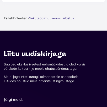
Esileht
>
Teater
>
Nukuteatrimuuseumi külastus
Liitu uudiskirjaga
Saa osa eksklusiivsetest eelismüükidest ja oled kursis
värskete kultuuri- ja meelelahutussündmustega.
Me ei jaga infot kunagi kolmandatale osapooltele.
Liitudes nõustud meie privaatsustingimustega.
Jälgi meid: