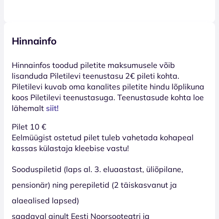
Hinnainfo
Hinnainfos toodud piletite maksumusele võib
lisanduda Piletilevi teenustasu 2€ pileti kohta.
Piletilevi kuvab oma kanalites piletite hindu lõplikuna
koos Piletilevi teenustasuga. Teenustasude kohta loe
lähemalt
siit!
Pilet 10
€
Eelmüügist ostetud pilet tuleb vahetada kohapeal
kassas külastaja kleebise vastu!
Sooduspiletid
(laps al. 3. eluaastast, üliõpilane,
pensionär) ning perepiletid (2 täiskasvanut ja
alaealised lapsed)
saadaval ainult Eesti Noorsooteatri ja