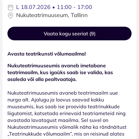
L 18.07.2026 • 11:00 - 17:00
Nukuteatrimuuseum, Tallinn
Vaata kogu seeriat (9)
Avasta teatrikunsti võlumaailma!
Nukuteatrimuuseumis avaneb imetabane
teatrimaailm, kus
igaüks saab ise valida, kas
osaleda või olla pealtvaataja.
Nukuteatrimuuseumis avaneb teatrimaailm uue
nurga alt. Ajalugu ja loovus saavad kokku
muuseumis, kus saab ise proovida teatrinukkude
liigutamist, katsetada erinevaid teatriameteid ning
avastada lavatagust maailma. Sel suvel on
Nukuteatrimuuseumis võimalik näha ka rändnäitust
„Teatrinukkude võlumaailm”, mis on reisinud alates