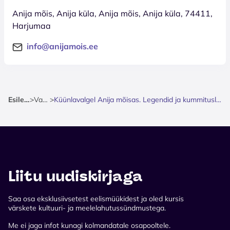
Anija mõis, Anija küla, Anija mõis, Anija küla, 74411,
Harjumaa
info@anijamois.ee
Esileht
>
Varia
>
Küünlavalgel Anija mõisas. Legendid ja kummituslood.
Liitu uudiskirjaga
Saa osa eksklusiivsetest eelismüükidest ja oled kursis
värskete kultuuri- ja meelelahutussündmustega.
Me ei jaga infot kunagi kolmandatale osapooltele.