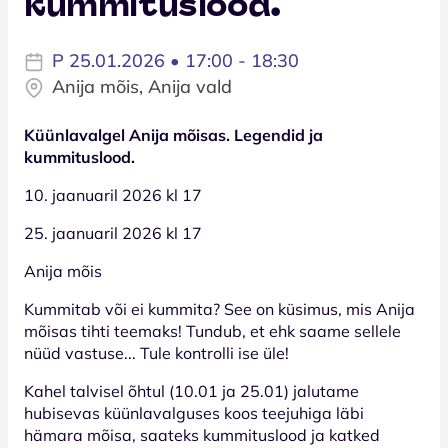
kummituslood.
P 25.01.2026 • 17:00 - 18:30
Anija mõis, Anija vald
Küünlavalgel Anija mõisas. Legendid ja
kummituslood.
10. jaanuaril 2026 kl 17
25. jaanuaril 2026 kl 17
Anija mõis
Kummitab või ei kummita? See on küsimus, mis Anija
mõisas tihti teemaks! Tundub, et ehk saame sellele
nüüd vastuse... Tule kontrolli ise üle!
Kahel talvisel õhtul (10.01 ja 25.01) jalutame
hubisevas küünlavalguses koos teejuhiga läbi
hämara mõisa, saateks kummituslood ja katked