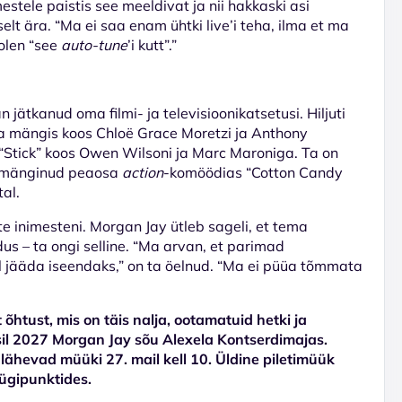
estele paistis see meeldivat ja nii hakkaski asi
t ära. “Ma ei saa enam ühtki live’i teha, ilma et ma
 olen “see
auto-tune
’i kutt”.”
 jätkanud oma filmi- ja televisioonikatsetusi. Hiljuti
ta mängis koos Chloë Grace Moretzi ja Anthony
Stick” koos Owen Wilsoni ja Marc Maroniga. Ta on
ng mänginud peaosa
action
-komöödias “Cotton Candy
al.
e inimesteni. Morgan Jay ütleb sageli, et tema
us – ta ongi selline. “Ma arvan, et parimad
 jääda iseendaks,” on ta öelnud. “Ma ei püüa tõmmata
õhtust, mis on täis nalja, ootamatuid hetki ja
tsil 2027 Morgan Jay sõu Alexela Kontserdimajas.
e lähevad müüki 27. mail kell 10. Üldine piletimüük
üügipunktides.