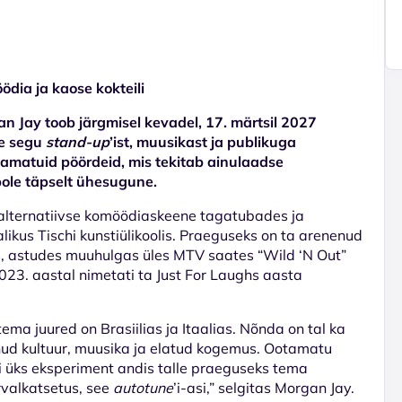
dia ja kaose kokteili
n Jay toob järgmisel kevadel, 17. märtsil 2027
se segu
stand-up
’ist, muusikast ja publikuga
otamatuid pöördeid, mis tekitab ainulaadse
pole täpselt ühesugune.
 alternatiivse komöödiaskeene tagatubades ja
likus Tischi kunstiülikoolis. Praeguseks on ta arenenud
 astudes muuhulgas üles MTV saates “Wild ‘N Out”
023. aastal nimetati ta Just For Laughs aasta
ma juured on Brasiilias ja Itaalias. Nõnda on tal ka
inud kultuur, muusika ja elatud kogemus. Ootamatu
ui üks eksperiment andis talle praeguseks tema
rvalkatsetus, see
autotune
’i-asi,” selgitas Morgan Jay.