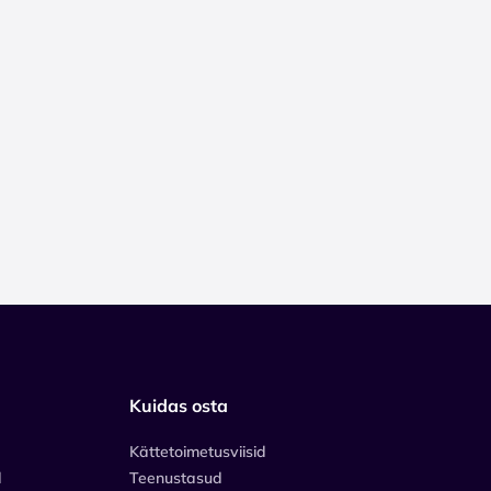
Kuidas osta
Kättetoimetusviisid
d
Teenustasud