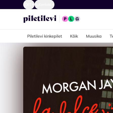
ET
Kontakt
Piletilevi kinkepilet
Kõik
Muusika
T