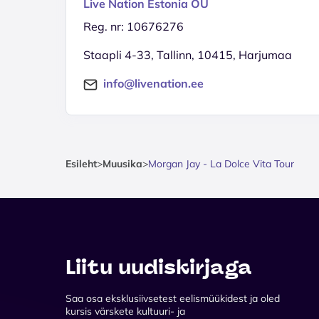
Live Nation Estonia OÜ
Reg. nr: 10676276
Staapli 4-33, Tallinn, 10415, Harjumaa
info@livenation.ee
Esileht
>
Muusika
>
Morgan Jay - La Dolce Vita Tour
Liitu uudiskirjaga
Saa osa eksklusiivsetest eelismüükidest ja oled
kursis värskete kultuuri- ja