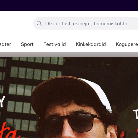
eater
Sport
Festivalid
Kinkekaardid
Kogupere