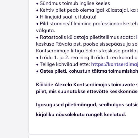
• Sündmus toimub inglise keeles
• Kehtiv pilet peab olema igal külastajal, ka 
• Hilinejaid saali ei lubata!
• Pildistamine/ filmimine professionaalse teh
välguta.
• Ratastoolis külastaja piletitellimus saata:
keskuse Rävala pst. poolse sissepääsu ja seal
Kontserdimaja liftiga Solaris keskuse parkla
• I rõdu 1. ja 2. rea ning II rõdu 1 rea koha
• Tellige kohvilaud ette:
https://kontserdima
• Ostes pileti, kohustun täitma toimumisko
Kõikide Alexela Kontserdimajas toimuvate 
pilet, mis suunatakse ettevõtte keskkonnas
Igasugused piletimängud, sealhulgas sotsia
kirjaliku nõusolekuta rangelt keelatud.