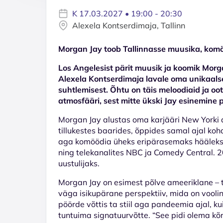
K 17.03.2027 • 19:00 - 20:30
Alexela Kontserdimaja, Tallinn
Morgan Jay toob Tallinnasse muusika, komöö
Los Angelesist pärit muusik ja koomik Morga
Alexela Kontserdimaja lavale oma unikaal
suhtlemisest. Õhtu on täis meloodiaid ja o
atmosfääri, sest mitte ükski Jay esinemine 
Morgan Jay alustas oma karjääri New Yorki
tillukestes baarides, õppides samal ajal koha
aga komöödia üheks eripärasemaks hääleks,
ning telekanalites NBC ja Comedy Central. 2
uustulijaks.
Morgan Jay on esimest põlve ameeriklane – te
väga isikupärane perspektiiv, mida on vool
pöörde võttis ta stiil aga pandeemia ajal, k
tuntuima signatuurvõtte. “See pidi olema kõ