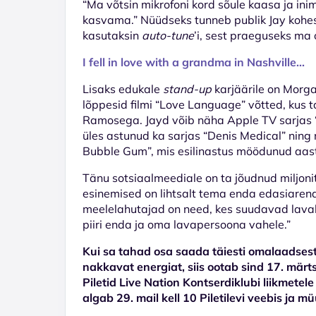
“Ma võtsin mikrofoni kord sõule kaasa ja inim
kasvama.” Nüüdseks tunneb publik Jay kohesel
kasutaksin
auto-tune
’i, sest praeguseks ma
I fell in love with a grandma in Nashville...
Lisaks edukale
stand-up
karjäärile on Morgan
lõppesid filmi “Love Language” võtted, kus 
Ramosega. Jayd võib näha Apple TV sarjas “
üles astunud ka sarjas “Denis Medical” ni
Bubble Gum”, mis esilinastus möödunud aast
Tänu sotsiaalmeediale on ta jõudnud miljonit
esinemised on lihtsalt tema enda edasiarend
meelelahutajad on need, kes suudavad laval
piiri enda ja oma lavapersoona vahele.”
Kui sa tahad osa saada täiesti omalaadsest 
nakkavat energiat, siis ootab sind 17. mär
Piletid Live Nation Kontserdiklubi liikmetel
algab 29. mail kell 10 Piletilevi veebis ja m