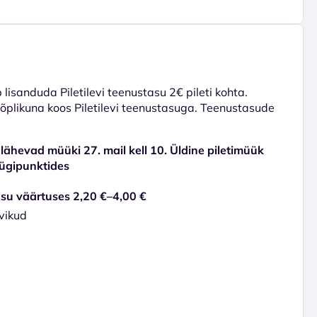
lisanduda Piletilevi teenustasu 2€ pileti kohta.
 lõplikuna koos Piletilevi teenustasuga. Teenustasude
e lähevad müüki 27. mail kell 10. Üldine piletimüük
müügipunktides
asu väärtuses 2,20 €–4,00 €
vikud