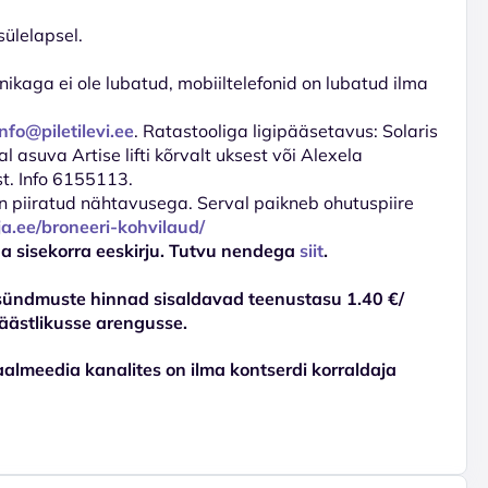
sülelapsel.
nikaga ei ole lubatud, mobiiltelefonid on lubatud ilma
info@piletilevi.ee
. Ratastooliga ligipääsetavus: Solaris
 asuva Artise lifti kõrvalt uksest või Alexela
st. Info 6155113.
d on piiratud nähtavusega. Serval paikneb ohutuspiire
ja.ee/broneeri-kohvilaud/
ha sisekorra eeskirju. Tutvu nendega
siit
.
sündmuste hinnad sisaldavad teenustasu 1.40 €/
äästlikusse arengusse.
almeedia kanalites on ilma kontserdi korraldaja