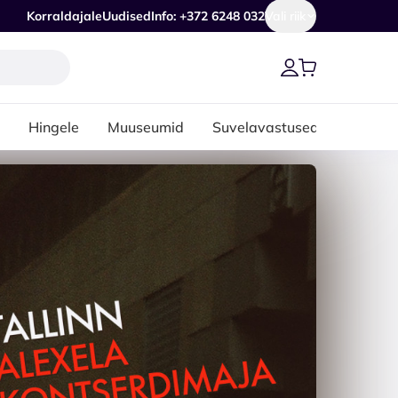
Korraldajale
Uudised
Info: +372 6248 032
Vali riik
Hingele
Muuseumid
Suvelavastused