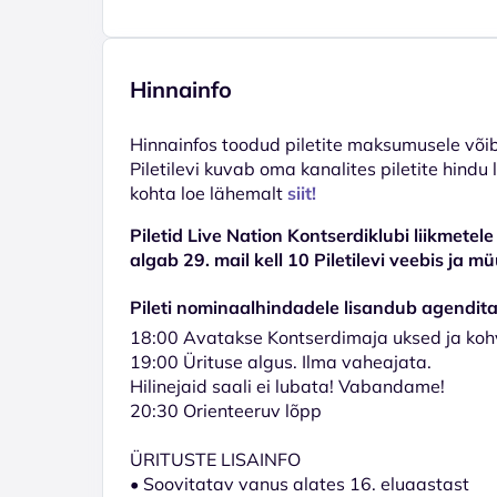
Hinnainfo
Hinnainfos toodud piletite maksumusele võib 
Piletilevi kuvab oma kanalites piletite hindu
kohta loe lähemalt
siit!
Piletid Live Nation Kontserdiklubi liikmetel
algab 29. mail kell 10 Piletilevi veebis ja 
Pileti nominaalhindadele lisandub agendit
18:00 Avatakse Kontserdimaja uksed ja koh
19:00 Ürituse algus. Ilma vaheajata.
Hilinejaid saali ei lubata! Vabandame!
20:30 Orienteeruv lõpp
ÜRITUSTE LISAINFO
• Soovitatav vanus alates 16. eluaastast