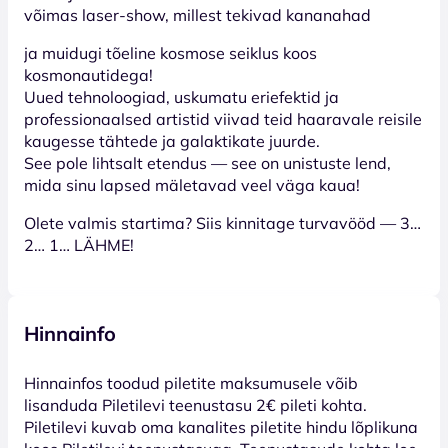
võimas laser-show, millest tekivad kananahad
ja muidugi tõeline kosmose seiklus koos
kosmonautidega!
Uued tehnoloogiad, uskumatu eriefektid ja
professionaalsed artistid viivad teid haaravale reisile
kaugesse tähtede ja galaktikate juurde.
See pole lihtsalt etendus — see on unistuste lend,
mida sinu lapsed mäletavad veel väga kaua!
Olete valmis startima? Siis kinnitage turvavööd — 3…
2… 1… LÄHME!
Hinnainfo
Hinnainfos toodud piletite maksumusele võib
lisanduda Piletilevi teenustasu 2€ pileti kohta.
Piletilevi kuvab oma kanalites piletite hindu lõplikuna