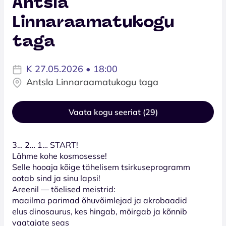
Antsla
Linnaraamatukogu
taga
K 27.05.2026 • 18:00
Antsla Linnaraamatukogu taga
Vaata kogu seeriat (29)
3… 2… 1… START!
Lähme kohe kosmosesse!
Selle hooaja kõige tähelisem tsirkuseprogramm
ootab sind ja sinu lapsi!
Areenil — tõelised meistrid:
maailma parimad õhuvõimlejad ja akrobaadid
elus dinosaurus, kes hingab, möirgab ja kõnnib
vaatajate seas