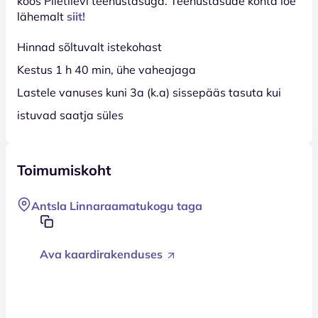
koos Piletilevi teenustasuga. Teenustasude kohta loe
lähemalt
siit!
Hinnad sõltuvalt istekohast
Kestus 1 h 40 min, ühe vaheajaga
Lastele vanuses kuni 3a (k.a) sissepääs tasuta kui
istuvad saatja süles
Toimumiskoht
Antsla Linnaraamatukogu taga
Ava kaardirakenduses