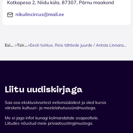
Kotkapesa 2, Niidu küla, 87307, Pärnu maakond
nikulincircus@mail.ee
Esileht
>
Tsirkus
>
Eesti tsirkus. Reis tähtede juurde / Antsla Linnaraamatukogu taga
Liitu uudiskirjaga
Saa osa eksklusiivsetest eelismüükidest ja oled kursis
värskete kultuuri- ja meelelahutussündmustega.
Me ei jaga infot kunagi kolmandatale osapooltele.
Liitudes nõustud meie privaatsustingimustega.