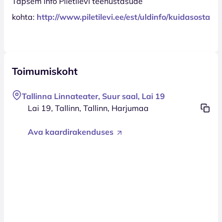
Tapsem info Piletilevi teenustasude
kohta:
http://www.piletilevi.ee/est/uldinfo/kuidasosta/t
Toimumiskoht
Tallinna Linnateater, Suur saal, Lai 19
Lai 19, Tallinn, Tallinn, Harjumaa
Ava kaardirakenduses