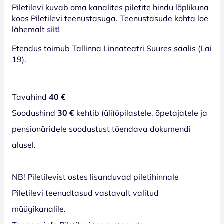
Piletilevi kuvab oma kanalites piletite hindu lõplikuna
koos Piletilevi teenustasuga. Teenustasude kohta loe
lähemalt
siit!
Etendus toimub Tallinna Linnateatri Suures saalis (Lai
19).
Tavahind
40 €
Soodushind
30 €
kehtib (üli)õpilastele, õpetajatele ja
pensionäridele soodustust tõendava dokumendi
alusel.
NB! Piletilevist ostes lisanduvad piletihinnale
Piletilevi teenudtasud vastavalt valitud
müügikanalile.