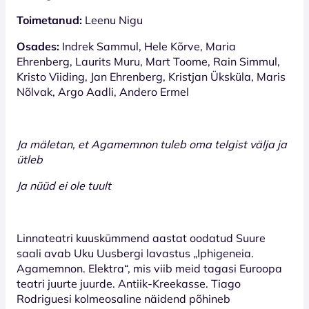
Toimetanud:
Leenu Nigu
Osades:
Indrek Sammul, Hele Kõrve, Maria
Ehrenberg, Laurits Muru, Mart Toome, Rain Simmul,
Kristo Viiding, Jan Ehrenberg, Kristjan Üksküla, Maris
Nõlvak, Argo Aadli, Andero Ermel
Ja mäletan, et Agamemnon tuleb oma telgist välja ja
ütleb
Ja nüüd ei ole tuult
Linnateatri kuuskümmend aastat oodatud Suure
saali avab Uku Uusbergi lavastus „Iphigeneia.
Agamemnon. Elektra“, mis viib meid tagasi Euroopa
teatri juurte juurde. Antiik-Kreekasse. Tiago
Rodriguesi kolmeosaline näidend põhineb