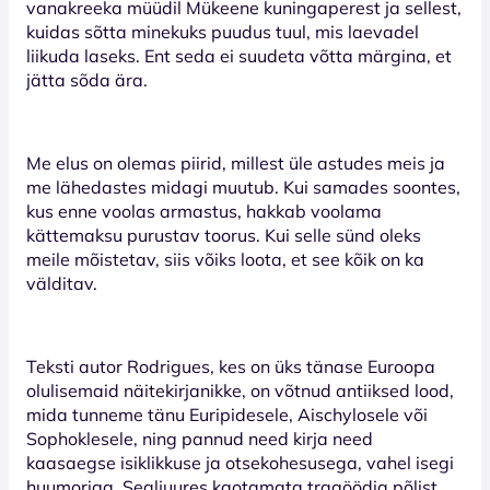
vanakreeka müüdil Mükeene kuningaperest ja sellest,
kuidas sõtta minekuks puudus tuul, mis laevadel
liikuda laseks. Ent seda ei suudeta võtta märgina, et
jätta sõda ära.
Me elus on olemas piirid, millest üle astudes meis ja
me lähedastes midagi muutub. Kui samades soontes,
kus enne voolas armastus, hakkab voolama
kättemaksu purustav toorus. Kui selle sünd oleks
meile mõistetav, siis võiks loota, et see kõik on ka
välditav.
Teksti autor Rodrigues, kes on üks tänase Euroopa
olulisemaid näitekirjanikke, on võtnud antiiksed lood,
mida tunneme tänu Euripidesele, Aischylosele või
Sophoklesele, ning pannud need kirja need
kaasaegse isiklikkuse ja otsekohesusega, vahel isegi
huumoriga. Sealjuures kaotamata tragöödia põlist