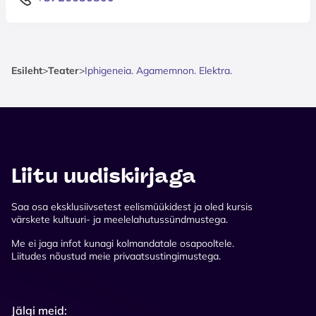
Esileht
>
Teater
>
Iphigeneia. Agamemnon. Elektra.
Liitu uudiskirjaga
Saa osa eksklusiivsetest eelismüükidest ja oled kursis
värskete kultuuri- ja meelelahutussündmustega.
Me ei jaga infot kunagi kolmandatale osapooltele.
Liitudes nõustud meie privaatsustingimustega.
Jälgi meid: