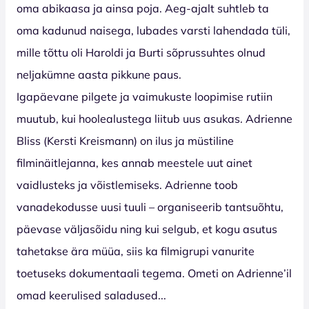
oma abikaasa ja ainsa poja. Aeg-ajalt suhtleb ta
oma kadunud naisega, lubades varsti lahendada tüli,
mille tõttu oli Haroldi ja Burti sõprussuhtes olnud
neljakümne aasta pikkune paus.
Igapäevane pilgete ja vaimukuste loopimise rutiin
muutub, kui hoolealustega liitub uus asukas. Adrienne
Bliss (Kersti Kreismann) on ilus ja müstiline
filminäitlejanna, kes annab meestele uut ainet
vaidlusteks ja võistlemiseks. Adrienne toob
vanadekodusse uusi tuuli – organiseerib tantsuõhtu,
päevase väljasõidu ning kui selgub, et kogu asutus
tahetakse ära müüa, siis ka filmigrupi vanurite
toetuseks dokumentaali tegema. Ometi on Adrienne’il
omad keerulised saladused...