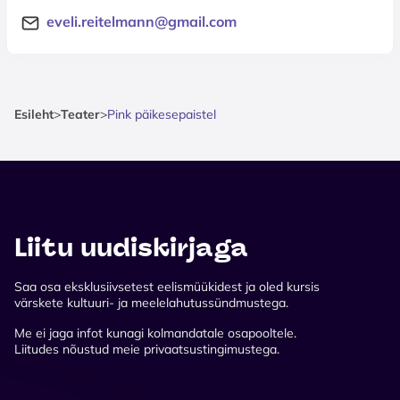
eveli.reitelmann@gmail.com
Esileht
>
Teater
>
Pink päikesepaistel
Liitu uudiskirjaga
Saa osa eksklusiivsetest eelismüükidest ja oled kursis
värskete kultuuri- ja meelelahutussündmustega.
Me ei jaga infot kunagi kolmandatale osapooltele.
Liitudes nõustud meie privaatsustingimustega.