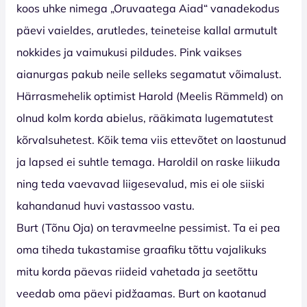
koos uhke nimega „Oruvaatega Aiad“ vanadekodus
päevi vaieldes, arutledes, teineteise kallal armutult
nokkides ja vaimukusi pildudes. Pink vaikses
aianurgas pakub neile selleks segamatut võimalust.
Härrasmehelik optimist Harold (Meelis Rämmeld) on
olnud kolm korda abielus, rääkimata lugematutest
kõrvalsuhetest. Kõik tema viis ettevõtet on laostunud
ja lapsed ei suhtle temaga. Haroldil on raske liikuda
ning teda vaevavad liigesevalud, mis ei ole siiski
kahandanud huvi vastassoo vastu.
Burt (Tõnu Oja) on teravmeelne pessimist. Ta ei pea
oma tiheda tukastamise graafiku tõttu vajalikuks
mitu korda päevas riideid vahetada ja seetõttu
veedab oma päevi pidžaamas. Burt on kaotanud