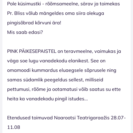
Pole küsimustki - rõõmsameelne, särav ja toimekas
Pr. Bliss võlub mängeldes oma siira olekuga
pingisõbrad kõrvuni ära!
Mis saab edasi?
PINK PÄIKESEPAISTEL on teravmeelne, vaimukas ja
väga soe lugu vanadekodu elanikest. See on
omamoodi kummardus eluaegsele sõprusele ning
samas südamlik peegeldus sellest, milliseid
pettumusi, rõõme ja ootamatusi võib saatus su ette
heita ka vanadekodu pingil istudes...
Etendused toimuvad Noarootsi Teatrigaraažis 28.07-
11.08