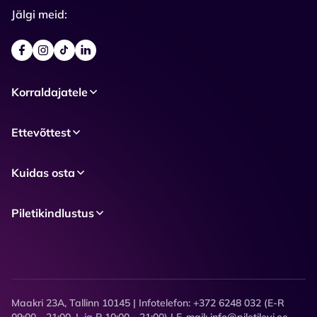
Jälgi meid:
Korraldajatele
Ettevõttest
Kuidas osta
Piletikindlustus
Maakri 23A, Tallinn 10145 | Infotelefon: +372 6248 032 (E-R
09:00 - 21:00, L ja P 10:00 - 21:00) | E-mail: info@piletilevi.ee