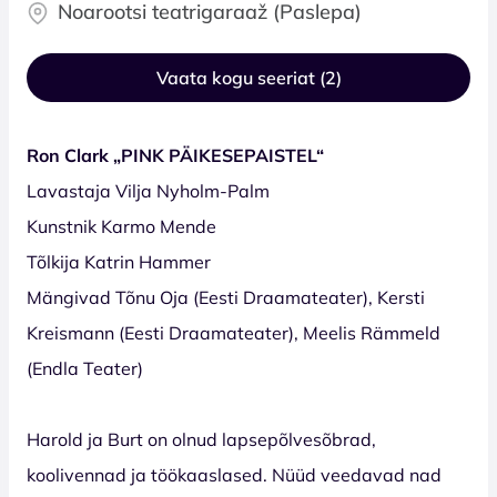
Noarootsi teatrigaraaž (Paslepa)
Vaata kogu seeriat (2)
Ron Clark „PINK PÄIKESEPAISTEL“
Lavastaja Vilja Nyholm-Palm
Kunstnik Karmo Mende
Tõlkija Katrin Hammer
Mängivad Tõnu Oja (Eesti Draamateater), Kersti
Kreismann (Eesti Draamateater), Meelis Rämmeld
(Endla Teater)
Harold ja Burt on olnud lapsepõlvesõbrad,
koolivennad ja töökaaslased. Nüüd veedavad nad