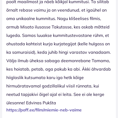
poolt maailmast ja näeb kõikjal kummitusi. Ta silitab
õrnalt rebase vaimu ja on veendunud, et igaühel on
oma unikaalne kummitus. Nagu klišeelises filmis,
armub Misato ilusasse Takutosse, kes oskab mõtteid
lugeda. Samas luuakse kummitustevastane rühm, et
ohustada kahteist kurja kurjategijat (kelle hulgass on
ka samuraisid), keda juhib hingi varastav vanadaam.
Välja ilmub üheksa sabaga deemonrebane Tamamo,
kes hoiatab, petab, aga pakub ka abi. Äkki ähvardab
hiiglaslik kutsumata karu iga hetk kõige
hirmuäratavamal godzillalikul viisil rünnata, kui
neetud tapjakivi õigel ajal ei leita. See ei ole kerge
ülesanne! Edvinas Pukšta
https://poff.ee/film/miemie-neb-vaime