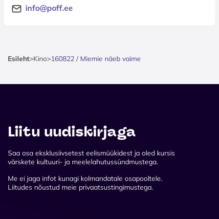
info@poff.ee
Esileht
>
Kino
>
160822 / Miemie näeb vaime
Liitu uudiskirjaga
Saa osa eksklusiivsetest eelismüükidest ja oled kursis
värskete kultuuri- ja meelelahutussündmustega.
Me ei jaga infot kunagi kolmandatale osapooltele.
Liitudes nõustud meie privaatsustingimustega.