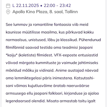
L 22.11.2025 • 22:00 - 23:42
Apollo Kino Plaza, 8. saal, Tallinn
See lummav ja romantiline fantaasia viib meid
kaunisse müütilisse maailma, kus põrkuvad kokku
normaalsus, unistused, lõbu ja klassikud. Pühendunud
filmifännid saavad testida oma teadmisi Jaapani
*kaiju* (koletiste) filmidest. VFX-eeposte entusiastid
võivad märgata kummituste ja vaimude jahtimiseks
mõeldud mõõku ja vidinaid. Anime austajad näevad
oma lemmiktegelasi päris inimestena. Katsutoshi-
sani võimas kujutlusvõime äratab naeruväärse
armsusega ellu jaapani folkloori, kirjanduse ja ajaloo
legendaarsed olendid. Misato armastab toitu igalt