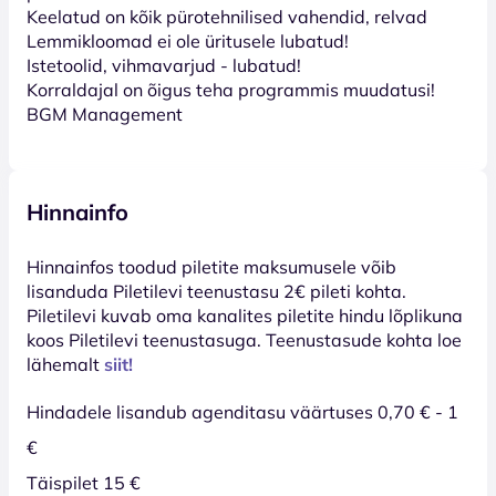
Keelatud on kõik pürotehnilised vahendid, relvad
Lemmikloomad ei ole üritusele lubatud!
Istetoolid, vihmavarjud - lubatud!
Korraldajal on õigus teha programmis muudatusi!
BGM Management
Hinnainfo
Hinnainfos toodud piletite maksumusele võib
lisanduda Piletilevi teenustasu 2€ pileti kohta.
Piletilevi kuvab oma kanalites piletite hindu lõplikuna
koos Piletilevi teenustasuga. Teenustasude kohta loe
lähemalt
siit!
Hindadele lisandub agenditasu väärtuses 0,70 € - 1
€
Täispilet 15 €