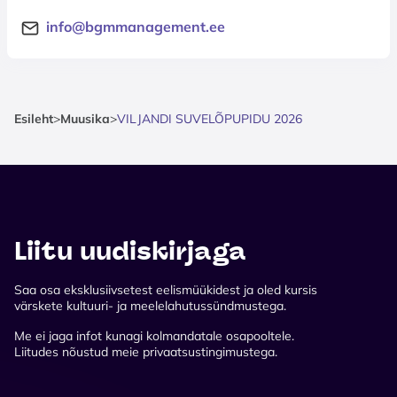
info@bgmmanagement.ee
Esileht
>
Muusika
>
VILJANDI SUVELÕPUPIDU 2026
Liitu uudiskirjaga
Saa osa eksklusiivsetest eelismüükidest ja oled kursis
värskete kultuuri- ja meelelahutussündmustega.
Me ei jaga infot kunagi kolmandatale osapooltele.
Liitudes nõustud meie privaatsustingimustega.