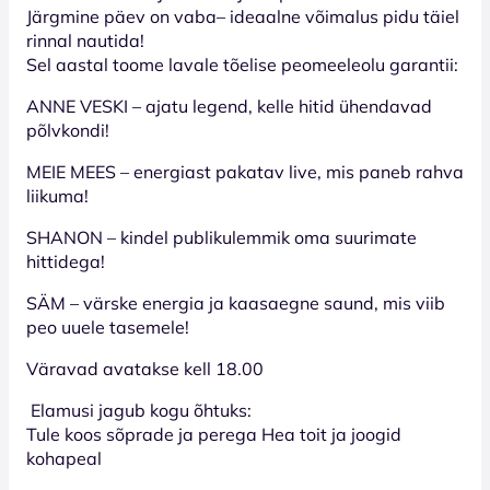
Järgmine päev on vaba– ideaalne võimalus pidu täiel
rinnal nautida!
Sel aastal toome lavale tõelise peomeeleolu garantii:
ANNE VESKI – ajatu legend, kelle hitid ühendavad
põlvkondi!
MEIE MEES – energiast pakatav live, mis paneb rahva
liikuma!
SHANON – kindel publikulemmik oma suurimate
hittidega!
SÄM – värske energia ja kaasaegne saund, mis viib
peo uuele tasemele!
Väravad avatakse kell 18.00
Elamusi jagub kogu õhtuks:
Tule koos sõprade ja perega Hea toit ja joogid
kohapeal