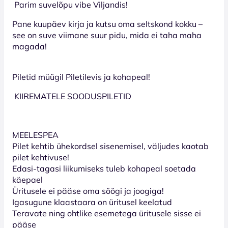
Parim suvelõpu vibe Viljandis!
Pane kuupäev kirja ja kutsu oma seltskond kokku –
see on suve viimane suur pidu, mida ei taha maha
magada!
Piletid müügil Piletilevis ja kohapeal!
KIIREMATELE SOODUSPILETID
MEELESPEA
Pilet kehtib ühekordsel sisenemisel, väljudes kaotab
pilet kehtivuse!
Edasi-tagasi liikumiseks tuleb kohapeal soetada
käepael
Üritusele ei pääse oma söögi ja joogiga!
Igasugune klaastaara on üritusel keelatud
Teravate ning ohtlike esemetega üritusele sisse ei
pääse