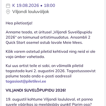
K 19.08.2026 • 18:00
Viljandi lauluväljak
Hea piletiostja!
Anname teada, et üritusel „Viljandi Suvelõpupidu
2026“ on toimunud artistimuudatus. Ansambli 2
Quick Start asemel astub lavale Meie Mees.
Kõik varem ostetud piletid kehtivad ning neid ei ole
vaja ümber vahetada.
Kui uus artist teile ei sobi, on võimalik piletid
tagastada kuni 2. augustini 2026. Tagastussoovist
palume teada anda e-posti aadressil
tagasiost@piletilevi.ee
VILJANDI SUVELÕPUPIDU 2026!
19. augustil kohtume Viljandi laululaval, et panna
suvele väärikas ja meeldejääv punkt! Parim osa?