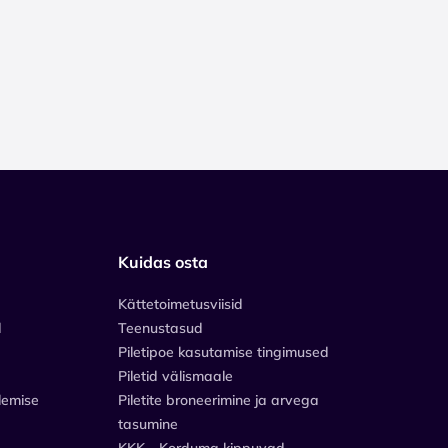
Kuidas osta
Kättetoimetusviisid
d
Teenustasud
Piletipoe kasutamise tingimused
Piletid välismaale
lemise
Piletite broneerimine ja arvega
tasumine
KKK - Korduma kippuvad