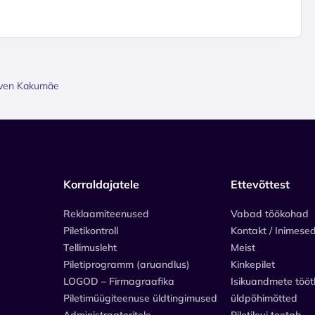
aven Kakumäe
Korraldajatele
Ettevõttest
Reklaamiteenused
Vabad töökohad
Piletikontroll
Kontakt / Inimese
Tellimusleht
Meist
Piletiprogramm (aruandlus)
Kinkepilet
LOGOD – Firmagraafika
Isikuandmete tööt
Piletimüügiteenuse üldtingimused
üldpõhimõtted
Administraatoritele
Piletilevi toetab