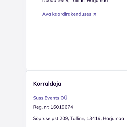
Nooda tee 8, Tallinn, Harjumaa
Ava kaardirakenduses
Korraldaja
Suss Events OÜ
Reg. nr: 16019674
Sõpruse pst 209, Tallinn, 13419, Harjumaa