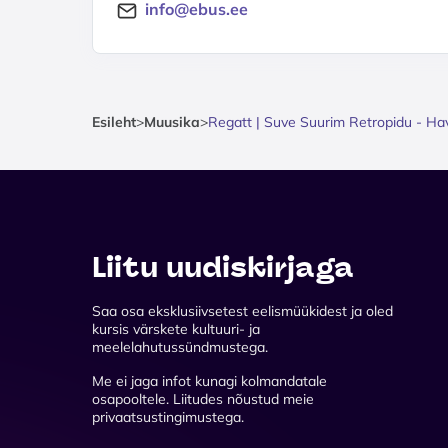
info@ebus.ee
Esileht
>
Muusika
>
Regatt | Suve Suurim Retropidu - H
Liitu uudiskirjaga
Saa osa eksklusiivsetest eelismüükidest ja oled
kursis värskete kultuuri- ja
meelelahutussündmustega.
Me ei jaga infot kunagi kolmandatale
osapooltele. Liitudes nõustud meie
privaatsustingimustega.