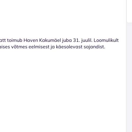
tt toimub Haven Kakumäel juba 31. juulil. Loomulikult
aises võtmes eelmisest ja käesolevast sajandist.