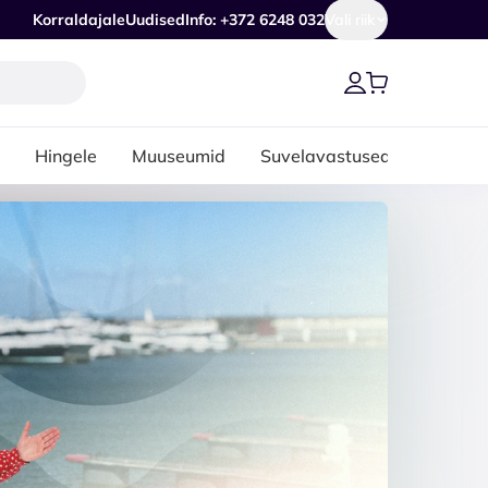
Korraldajale
Uudised
Info: +372 6248 032
Vali riik
Hingele
Muuseumid
Suvelavastused