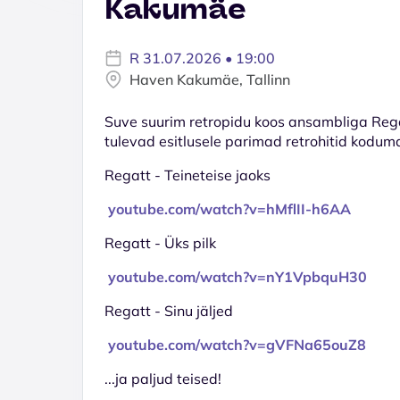
Kakumäe
R 31.07.2026 • 19:00
Haven Kakumäe, Tallinn
Suve suurim retropidu koos ansambliga Rega
tulevad esitlusele parimad retrohitid kodum
Regatt - Teineteise jaoks
youtube.com/watch?v=hMflII-h6AA
Regatt - Üks pilk
youtube.com/watch?v=nY1VpbquH30
Regatt - Sinu jäljed
youtube.com/watch?v=gVFNa65ouZ8
...ja paljud teised!