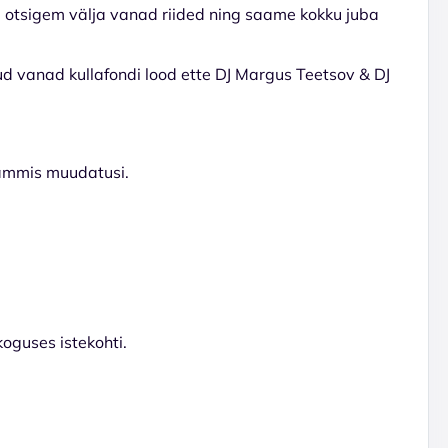
, otsigem välja vanad riided ning saame kokku juba
d vanad kullafondi lood ette DJ Margus Teetsov & DJ
rammis muudatusi.
oguses istekohti.