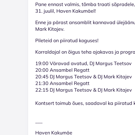
Pane ennast valmis, tõmba traati sõpradele
31. juulil, Haven Kakumäel!
Enne ja pärast ansamblit kannavad ülejäänu
Mark Kitajev.
Pileteid on piiratud koguses!
Korraldajal on õigus teha ajakavas ja prog
19:00 Väravad avatud, DJ Margus Teetsov
20:00
Ansambel Regatt
20:45 DJ Margus Teetsov & DJ Mark Kitajev
21:30
Ansambel Regatt
22:15 DJ Margus Teetsov & DJ Mark Kitajev
Kontsert toimub õues, saadaval ka piiratud k
___
Haven Kakumäe