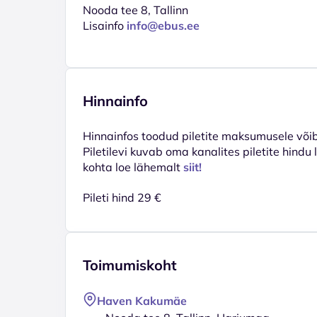
Nooda tee 8, Tallinn
Lisainfo
info@ebus.ee
Hinnainfo
Hinnainfos toodud piletite maksumusele võib 
Piletilevi kuvab oma kanalites piletite hindu
kohta loe lähemalt
siit!
Pileti hind 29 €
Toimumiskoht
Haven Kakumäe