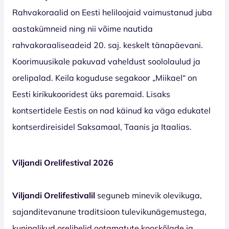
Rahvakoraalid on Eesti heliloojaid vaimustanud juba
aastakümneid ning nii võime nautida
rahvakoraaliseadeid 20. saj. keskelt tänapäevani.
Koorimuusikale pakuvad vaheldust soololaulud ja
orelipalad. Keila koguduse segakoor „Miikael“ on
Eesti kirikukooridest üks paremaid. Lisaks
kontsertidele Eestis on nad käinud ka väga edukatel
kontserdireisidel Saksamaal, Taanis ja Itaalias.
Viljandi Orelifestival 2026
Viljandi Orelifestivalil
seguneb minevik olevikuga,
sajanditevanune traditsioon tulevikunägemustega,
kuninglikud orelihelid ootamatute kooskõlade ja