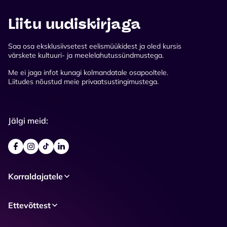
Liitu uudiskirjaga
Saa osa eksklusiivsetest eelismüükidest ja oled kursis
värskete kultuuri- ja meelelahutussündmustega.
Me ei jaga infot kunagi kolmandatale osapooltele.
Liitudes nõustud meie privaatsustingimustega.
Jälgi meid:
Korraldajatele
Ettevõttest