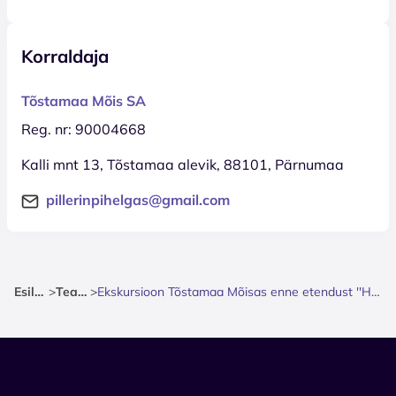
Korraldaja
Tõstamaa Mõis SA
Reg. nr: 90004668
Kalli mnt 13, Tõstamaa alevik, 88101, Pärnumaa
pillerinpihelgas@gmail.com
Esileht
>
Teater
>
Ekskursioon Tõstamaa Mõisas enne etendust ''Häärber''