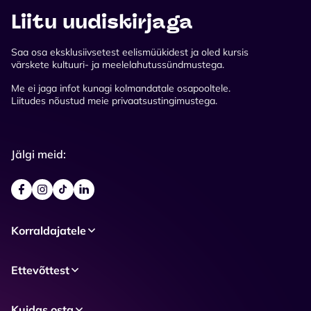
Liitu uudiskirjaga
Saa osa eksklusiivsetest eelismüükidest ja oled kursis
värskete kultuuri- ja meelelahutussündmustega.
Me ei jaga infot kunagi kolmandatale osapooltele.
Liitudes nõustud meie privaatsustingimustega.
Jälgi meid:
Korraldajatele
Ettevõttest
Kuidas osta