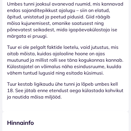
Umbes tunni jooksul avanevad ruumid, mis kannavad
endas sajanditepikkust ajalugu – siin on elatud,
õpitud, unistatud ja peetud pidusid. Giid räägib
mõisa kujunemisest, omanike saatusest ning
põnevatest seikadest, mida igapäevakülastaja ise
märgata ei pruugi.
Tuur ei ole pelgalt faktide loetelu, vaid jutustus, mis
aitab mõista, kuidas ajalooline hoone on ajas
muutunud ja millist rolli see täna kogukonnas kannab.
Külastajatel on võimalus näha esindusruume, kuulda
vähem tuntud lugusid ning esitada küsimusi.
Tuur kestab ligikaudu ühe tunni ja lõpeb umbes kell
18. See jätab enne etendust aega külastada kohvikut
ja nautida mõisa miljööd.
Hinnainfo