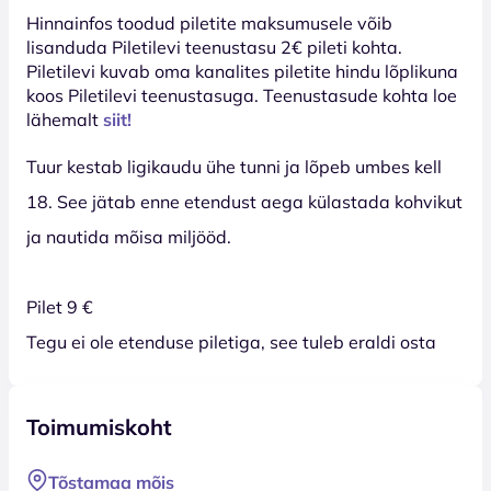
Hinnainfos toodud piletite maksumusele võib
lisanduda Piletilevi teenustasu 2€ pileti kohta.
Piletilevi kuvab oma kanalites piletite hindu lõplikuna
koos Piletilevi teenustasuga. Teenustasude kohta loe
lähemalt
siit!
Tuur kestab ligikaudu ühe tunni ja lõpeb umbes kell
18. See jätab enne etendust aega külastada kohvikut
ja nautida mõisa miljööd.
Pilet 9 €
Tegu ei ole etenduse piletiga, see tuleb eraldi osta
Toimumiskoht
Tõstamaa mõis