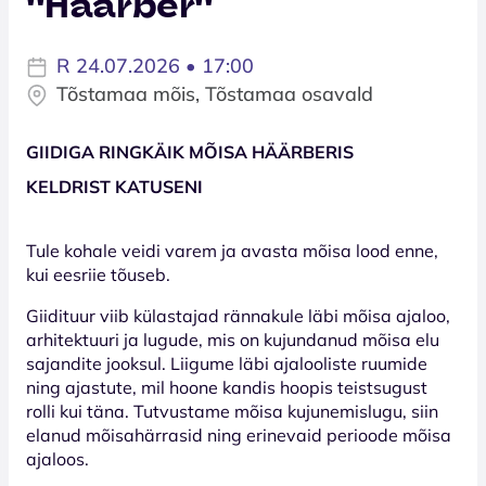
''Häärber''
R 24.07.2026 • 17:00
Tõstamaa mõis, Tõstamaa osavald
GIIDIGA RINGKÄIK MÕISA HÄÄRBERIS
KELDRIST KATUSENI
Tule kohale veidi varem ja avasta mõisa lood enne,
kui eesriie tõuseb.
Giidituur viib külastajad rännakule läbi mõisa ajaloo,
arhitektuuri ja lugude, mis on kujundanud mõisa elu
sajandite jooksul. Liigume läbi ajalooliste ruumide
ning ajastute, mil hoone kandis hoopis teistsugust
rolli kui täna. Tutvustame mõisa kujunemislugu, siin
elanud mõisahärrasid ning erinevaid perioode mõisa
ajaloos.