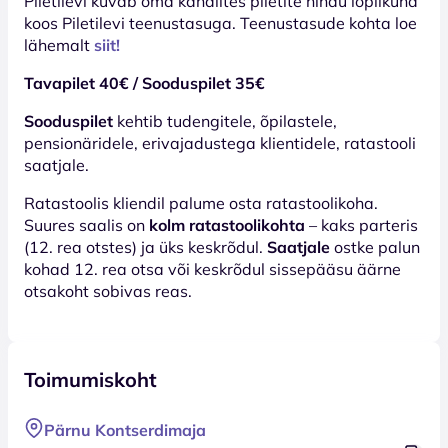
Piletilevi kuvab oma kanalites piletite hindu lõplikuna
koos Piletilevi teenustasuga. Teenustasude kohta loe
lähemalt
siit!
Tavapilet 40€ / Sooduspilet 35€
Sooduspilet
kehtib tudengitele, õpilastele,
pensionäridele, erivajadustega klientidele, ratastooli
saatjale.
Ratastoolis kliendil palume osta ratastoolikoha.
Suures saalis on
kolm ratastoolikohta
– kaks parteris
(12. rea otstes) ja üks keskrõdul.
Saatjale
ostke palun
kohad 12. rea otsa või keskrõdul sissepääsu äärne
otsakoht sobivas reas.
Toimumiskoht
Pärnu Kontserdimaja