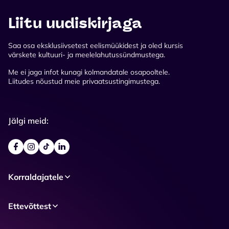
Liitu uudiskirjaga
Saa osa eksklusiivsetest eelismüükidest ja oled kursis
värskete kultuuri- ja meelelahutussündmustega.
Me ei jaga infot kunagi kolmandatale osapooltele.
Liitudes nõustud meie privaatsustingimustega.
Jälgi meid:
Korraldajatele
Ettevõttest