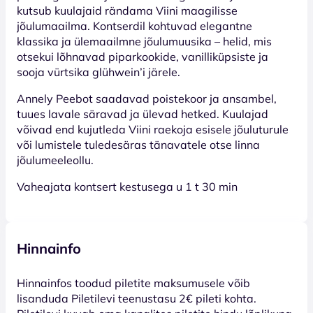
kutsub kuulajaid rändama Viini maagilisse
jõulumaailma. Kontserdil kohtuvad elegantne
klassika ja ülemaailmne jõulumuusika – helid, mis
otsekui lõhnavad piparkookide, vanilliküpsiste ja
sooja vürtsika glühwein’i järele.
Annely Peebot saadavad poistekoor ja ansambel,
tuues lavale säravad ja ülevad hetked. Kuulajad
võivad end kujutleda Viini raekoja esisele jõuluturule
või lumistele tuledesäras tänavatele otse linna
jõulumeeleollu.
Vaheajata kontsert kestusega u 1 t 30 min
Hinnainfo
Hinnainfos toodud piletite maksumusele võib
lisanduda Piletilevi teenustasu 2€ pileti kohta.