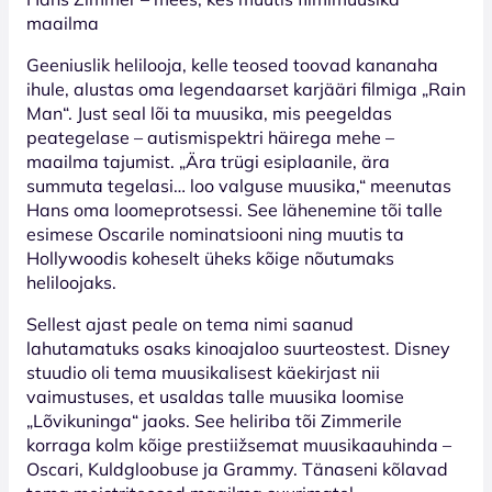
maailma
Geeniuslik helilooja, kelle teosed toovad kananaha
ihule, alustas oma legendaarset karjääri filmiga „Rain
Man“. Just seal lõi ta muusika, mis peegeldas
peategelase – autismispektri häirega mehe –
maailma tajumist. „Ära trügi esiplaanile, ära
summuta tegelasi… loo valguse muusika,“ meenutas
Hans oma loomeprotsessi. See lähenemine tõi talle
esimese Oscarile nominatsiooni ning muutis ta
Hollywoodis koheselt üheks kõige nõutumaks
heliloojaks.
Sellest ajast peale on tema nimi saanud
lahutamatuks osaks kinoajaloo suurteostest. Disney
stuudio oli tema muusikalisest käekirjast nii
vaimustuses, et usaldas talle muusika loomise
„Lõvikuninga“ jaoks. See heliriba tõi Zimmerile
korraga kolm kõige prestiižsemat muusikaauhinda –
Oscari, Kuldgloobuse ja Grammy. Tänaseni kõlavad