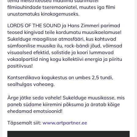
tema meistriteosed maailma suurimatel
filmiauhindade tseremooniatel, muutes iga filmi
unustamatuks kinokogemuseks.
LORDS OF THE SOUND ja Hans Zimmeri parimad
teosed kingivad teile kordumatu muusikaelamuse!
Sukelduge maagilisse atmosfääri, kus kohtuvad
sümfoonilise muusika ilu, rock-bändi jõud, võimsad
visuaalsed efektid, solistide ja koori lummavad
vokaalpartiid ning kogu kollektiivi energia ja piiritu
positiivsus!
Kontserdikava kogukestus on umbes 2,5 tundi,
sealhulgas vaheaeg.
Ärge jätke seda vahele! Sukelduge muusikasse, mis
paneb südame kiiremini põksuma ja äratab kõige
ehedamad emotsioonid!
Täpsemalt siit:
www.artpartner.ee