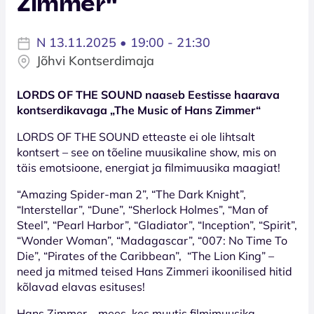
Zimmer''
N 13.11.2025 • 19:00 - 21:30
Jõhvi Kontserdimaja
LORDS OF THE SOUND naaseb Eestisse haarava
kontserdikavaga „The Music of Hans Zimmer“
LORDS OF THE SOUND etteaste ei ole lihtsalt
kontsert – see on tõeline muusikaline show, mis on
täis emotsioone, energiat ja filmimuusika maagiat!
“Amazing Spider-man 2”, “The Dark Knight”,
“Interstellar”, “Dune”, “Sherlock Holmes”, “Man of
Steel”, “Pearl Harbor”, “Gladiator”, “Inception”, “Spirit”,
“Wonder Woman”, “Madagascar”, “007: No Time To
Die”, “Pirates of the Caribbean”, “The Lion King” –
need ja mitmed teised Hans Zimmeri ikoonilised hitid
kõlavad elavas esituses!
Hans Zimmer – mees, kes muutis filmimuusika