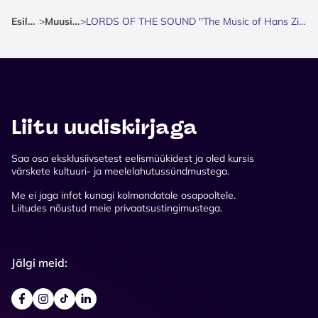
Esileht
>
Muusika
>
LORDS OF THE SOUND ''The Music of Hans Zimmer''
Liitu uudiskirjaga
Saa osa eksklusiivsetest eelismüükidest ja oled kursis
värskete kultuuri- ja meelelahutussündmustega.
Me ei jaga infot kunagi kolmandatale osapooltele.
Liitudes nõustud meie privaatsustingimustega.
Jälgi meid: