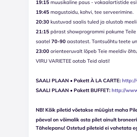
19:15
muusikaline paus - vokaalartistide esi
19:45
magustoidu, kohvi, tee serveerimine.
20:30
kustuvad saalis tuled ja alustab mee
21:15
pärast showprogrammi pakume Teile u
saatel
70-90
aastatest. Tantsuõhtu teete un
23:00
orienteeruvalt lõpeb Teie meeldiv õh
VIRU VARIETEE ootab Teid alati!
SAALI PLAAN • Pakett À LA CARTE:
http:/
SAALI PLAAN • Pakett BUFFET:
http://www
NB! Kõik piletid võetakse müügist maha Pil
päeval on võimalik osta pilet ainult bronee
Tähelepanu! Ostetud pileteid ei vahetata e