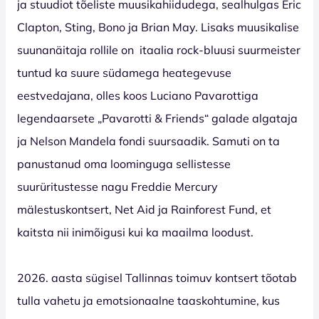
ja stuudiot tõeliste muusikahiidudega, sealhulgas Eric
Clapton, Sting, Bono ja Brian May. Lisaks muusikalise
suunanäitaja rollile on itaalia rock-bluusi suurmeister
tuntud ka suure südamega heategevuse
eestvedajana, olles koos Luciano Pavarottiga
legendaarsete „Pavarotti & Friends“ galade algataja
ja Nelson Mandela fondi suursaadik. Samuti on ta
panustanud oma loominguga sellistesse
suurüritustesse nagu Freddie Mercury
mälestuskontsert, Net Aid ja Rainforest Fund, et
kaitsta nii inimõigusi kui ka maailma loodust.
2026. aasta sügisel Tallinnas toimuv kontsert tõotab
tulla vahetu ja emotsionaalne taaskohtumine, kus