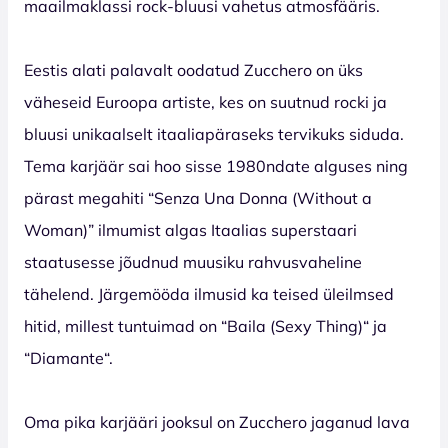
maailmaklassi rock-bluusi vahetus atmosfääris.
Eestis alati palavalt oodatud Zucchero on üks
väheseid Euroopa artiste, kes on suutnud rocki ja
bluusi unikaalselt itaaliapäraseks tervikuks siduda.
Tema karjäär sai hoo sisse 1980ndate alguses ning
pärast megahiti “Senza Una Donna (Without a
Woman)” ilmumist algas Itaalias superstaari
staatusesse jõudnud muusiku rahvusvaheline
tähelend. Järgemööda ilmusid ka teised üleilmsed
hitid, millest tuntuimad on “Baila (Sexy Thing)“ ja
“Diamante“.
Oma pika karjääri jooksul on Zucchero jaganud lava