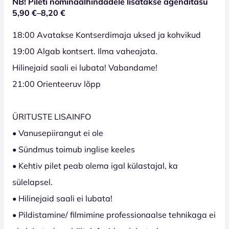
NB! Pileti nominaalhindadele lisatakse agenditasu
5,90 €–8,20 €
18:00 Avatakse Kontserdimaja uksed ja kohvikud
19:00 Algab kontsert. Ilma vaheajata.
Hilinejaid saali ei lubata! Vabandame!
21:00 Orienteeruv lõpp
ÜRITUSTE LISAINFO
• Vanusepiirangut ei ole
• Sündmus toimub inglise keeles
• Kehtiv pilet peab olema igal külastajal, ka
sülelapsel.
• Hilinejaid saali ei lubata!
• Pildistamine/ filmimine professionaalse tehnikaga ei