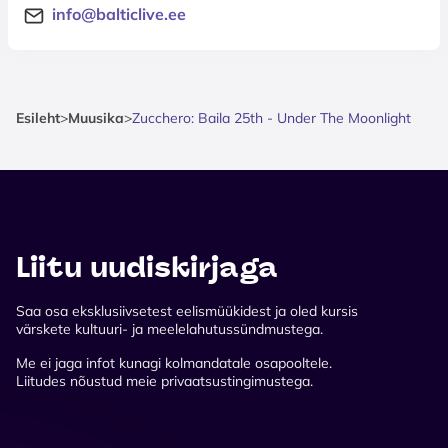
info@balticlive.ee
Esileht
>
Muusika
>
Zucchero: Baila 25th - Under The Moonlight
Liitu uudiskirjaga
Saa osa eksklusiivsetest eelismüükidest ja oled kursis
värskete kultuuri- ja meelelahutussündmustega.
Me ei jaga infot kunagi kolmandatale osapooltele.
Liitudes nõustud meie privaatsustingimustega.