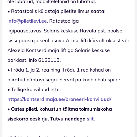
ole lubatud, mobiiltelefonid on lubatud.
• Ratastoolis külastaja piletitellimus saata:
info@piletilevi.ee
. Ratastooliga
ligipääsetavus: Solaris keskuse Rävala pst. poolse
sissepääsu ja seal asuva Artise lifti kõrvalt uksest või
Alexela Kontserdimaja liftiga Solaris keskuse
parklast. Info 6155113.
• I rõdu 1. ja 2. rea ning II rõdu 1 rea kohad on
piiratud nähtavusega. Serval paikneb ohutuspiire
• Tellige kohvilaud ette:
https://kontserdimaja.ee/broneeri-kohvilaud/
• Ostes pileti, kohustun täitma toimumiskoha
sisekorra eeskirju. Tutvu nendega
siit
.