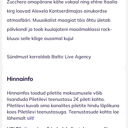
Zucchero omapärane kähe vokaal ning ehtne Itaalia
kirg loovad Alexela Kontserdimajas ainukordse
atmosfääri. Muusikalist maagiat täis õhtu ületab
põlvkondi ja toob kuulajateni maailmaklassi rock-
bluusi selle kõige ausamal kujul
Sündmust korraldab Baltic Live Agency
Hinnainfo
Hinnainfos toodud piletite maksumusele võib
lisanduda Piletilevi teenustasu 2€ pileti kohta.
Piletilevi kuvab oma kanalites piletite hindu lõplikuna
koos Piletilevi teenustasuga. Teenustasude kohta loe
lähemalt
siit!