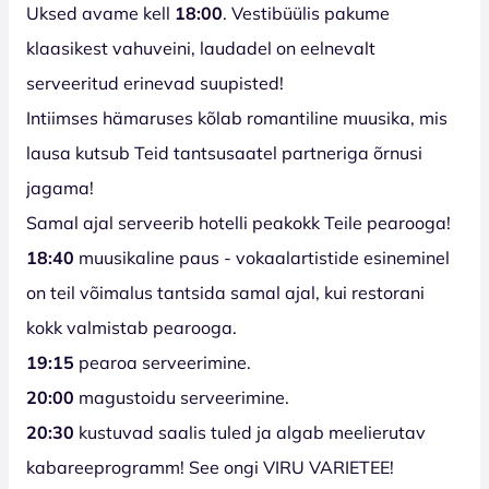
Uksed avame kell
18:00
. Vestibüülis pakume
klaasikest vahuveini, laudadel on eelnevalt
serveeritud erinevad suupisted!
Intiimses hämaruses kõlab romantiline muusika, mis
lausa kutsub Teid tantsusaatel partneriga õrnusi
jagama!
Samal ajal serveerib hotelli peakokk Teile pearooga!
18:40
muusikaline paus - vokaalartistide esineminel
on teil võimalus tantsida samal ajal, kui restorani
kokk valmistab pearooga.
19:15
pearoa serveerimine.
20:00
magustoidu
serveerimine.
20:30
kustuvad saalis tuled ja algab meelierutav
kabareeprogramm! See ongi VIRU VARIETEE!