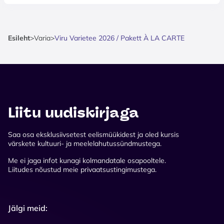
Esileht
>
Varia
>
Viru Varietee 2026 / Pakett À LA CARTE
Liitu uudiskirjaga
Saa osa eksklusiivsetest eelismüükidest ja oled kursis
värskete kultuuri- ja meelelahutussündmustega.
Me ei jaga infot kunagi kolmandatale osapooltele.
Liitudes nõustud meie privaatsustingimustega.
Jälgi meid: