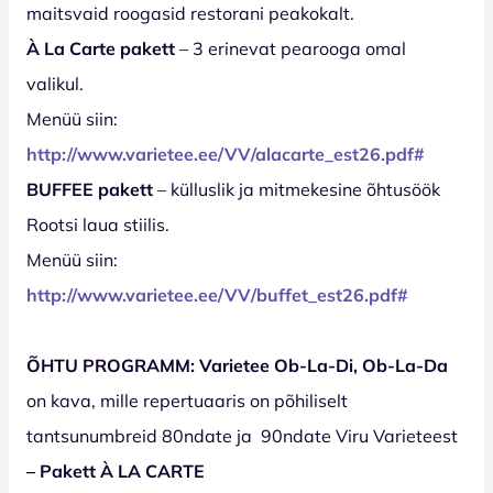
maitsvaid roogasid restorani peakokalt.
À La Carte pakett
– 3 erinevat pearooga omal
valikul.
Menüü siin:
http://www.varietee.ee/VV/alacarte_est2
6
.pdf#
BUFFEE pakett
– külluslik ja mitmekesine õhtusöök
Rootsi laua stiilis.
Menüü siin:
http://www.varietee.ee/VV/buffet_est2
6
.pdf#
ÕHTU PROGRAMM: Varietee Ob-La-Di, Ob-La-Da
on kava, mille repertuaaris on põhiliselt
tantsunumbreid 80ndate ja
90ndate Viru Varieteest
–
Pakett À LA CARTE