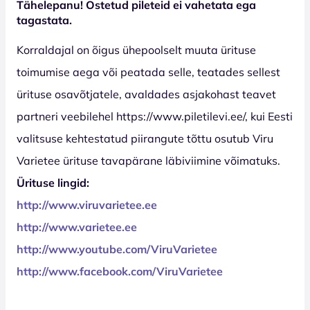
Tähelepanu! Ostetud pileteid ei vahetata ega
tagastata.
Korraldajal on õigus ühepoolselt muuta ürituse
toimumise aega või peatada selle, teatades sellest
ürituse osavõtjatele, avaldades asjakohast teavet
partneri veebilehel https://www.piletilevi.ee/, kui Eesti
valitsuse kehtestatud piirangute tõttu osutub Viru
Varietee ürituse tavapärane läbiviimine võimatuks.
Ürituse lingid:
http://www.viruvarietee.ee
http://www.varietee.ee
http://www.youtube.com/ViruVarietee
http://www.facebook.com/ViruVarietee