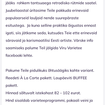
jääks
rohkem tantsuaega retrodisko rütmide saatel.
Juubeliaastal üritasime Teile pakkuda erinevaid
populaarseid lauljaid nende suurepäraste
esitustega.
Ja kuna selline praktika õigustas ennast
igati, siis jätkame seda, kutsudes Teie ette erinevaid
säravaid ja karismaatilisi Eesti artiste. Värske info
saamiseks palume Teil jälgida Viru Varietee
facebooki lehte.
Pakume Teile pidulikuks õhtusöögiks kahte variant.
Reedeti À La Carte pakett. Laupäeviti BUFFEE
pakett.
Hinnad sõltuvalt istekohast 82 – 102 eurot.
Hind sisaldab varieteeprogrammi, pokaali veini ja