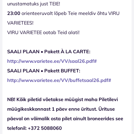
unustamatuks just TEIE!
23:00
orienteeruvalt lõpeb Teie meeldiv õhtu VIRU
VARIETEES!
VIRU VARIETEE ootab Teid alati!
SAALI PLAAN • Pakett À LA CARTE:
http://www.varietee.ee/VV/saal
26
.pdf#
SAALI PLAAN • Pakett BUFFET:
http://www.varietee.ee/VV/buffetsaal
26
.pdf#
NB! Kõik piletid võetakse müügist maha Piletilevi
müügikeskkonnast 1 päev enne üritust. Ürituse
päeval on võimalik osta pilet ainult broneerides see
telefonil: +372 5088060