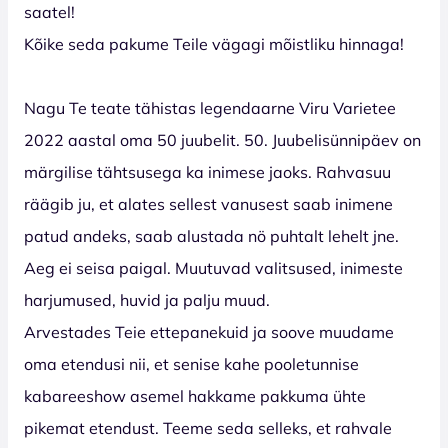
saatel!
Kõike seda pakume Teile vägagi mõistliku hinnaga!
Nagu Te teate tähistas legendaarne Viru Varietee
2022 aastal oma 50 juubelit. 50. Juubelisünnipäev on
märgilise tähtsusega ka inimese jaoks. Rahvasuu
räägib ju, et alates sellest vanusest saab inimene
patud andeks, saab alustada nö puhtalt lehelt jne.
Aeg ei seisa paigal. Muutuvad valitsused, inimeste
harjumused, huvid ja palju muud.
Arvestades Teie ettepanekuid ja soove muudame
oma etendusi nii, et senise kahe pooletunnise
kabareeshow asemel hakkame pakkuma ühte
pikemat etendust. Teeme seda selleks, et rahvale