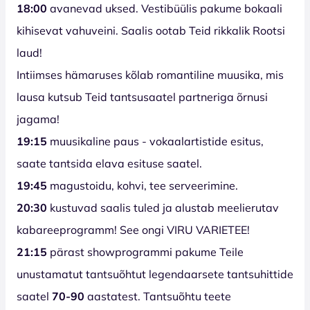
18:00
avanevad uksed. Vestibüülis pakume bokaali
kihisevat vahuveini. Saalis ootab Teid rikkalik Rootsi
laud!
Intiimses hämaruses kõlab romantiline muusika, mis
lausa kutsub Teid tantsusaatel partneriga õrnusi
jagama!
19:15
muusikaline paus - vokaalartistide esitus,
saate tantsida elava esituse saatel.
19:45
magustoidu, kohvi, tee serveerimine.
20:30
kustuvad saalis tuled ja alustab meelierutav
kabareeprogramm! See ongi VIRU VARIETEE!
21:15
pärast showprogrammi pakume Teile
unustamatut tantsuõhtut legendaarsete tantsuhittide
saatel
70-90
aastatest. Tantsuõhtu teete