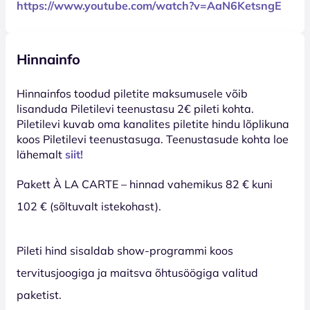
https://www.youtube.com/watch?v=AaN6KetsngE
Hinnainfo
Hinnainfos toodud piletite maksumusele võib
lisanduda Piletilevi teenustasu 2€ pileti kohta.
Piletilevi kuvab oma kanalites piletite hindu lõplikuna
koos Piletilevi teenustasuga. Teenustasude kohta loe
lähemalt
siit!
Pakett À LA CARTE – hinnad vahemikus 82 € kuni
102 € (sõltuvalt istekohast).
Pileti hind sisaldab show-programmi koos
tervitusjoogiga ja maitsva õhtusöögiga valitud
paketist.