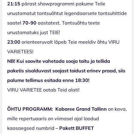
21:15
pärast showprogrammi pakume Teile
unustamatut tantsuõhtut legendaarsete tantsuhittide
saatel
70-90
aastatest. Tantsuõhtu teete
unustamatuks just TEIE!
23:00
orienteeruvalt lõpeb Teie meeldiv õhtu VIRU
VARIETEES!
NB! Kui soovite vahetada sooja toitu ja tellida
paketis sisalduvast soojast toidust erinev praad, siis
palume tellimus esitada enne 18:30!
VIRU VARIETEE ootab Teid alati!
ÕHTU PROGRAMM:
Kabaree Grand Tallinn
on kava,
mille repertuaaris on viimasel ajal loodud
kaasaegsed numbrid
– Pakett BUFFET