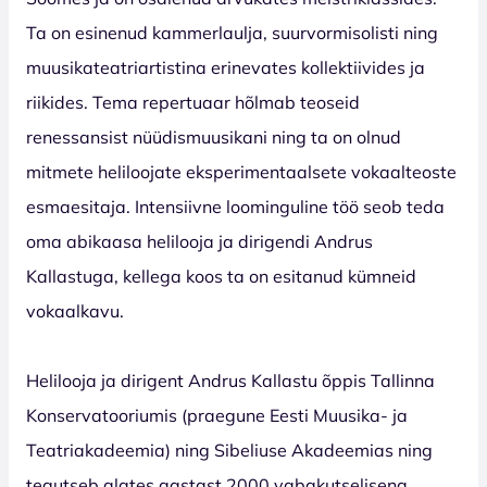
Ta on esinenud kammerlaulja, suurvormisolisti ning
muusikateatriartistina erinevates kollektiivides ja
riikides. Tema repertuaar hõlmab teoseid
renessansist nüüdismuusikani ning ta on olnud
mitmete heliloojate eksperimentaalsete vokaalteoste
esmaesitaja. Intensiivne loominguline töö seob teda
oma abikaasa helilooja ja dirigendi Andrus
Kallastuga, kellega koos ta on esitanud kümneid
vokaalkavu.
Helilooja ja dirigent Andrus Kallastu õppis Tallinna
Konservatooriumis (praegune Eesti Muusika- ja
Teatriakadeemia) ning Sibeliuse Akadeemias ning
tegutseb alates aastast 2000 vabakutselisena.