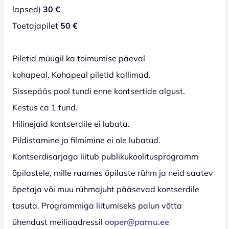
lapsed)
30 €
Toetajapilet
50 €
Piletid müügil ka toimumise päeval
kohapeal. Kohapeal piletid kallimad.
Sissepääs pool tundi enne kontsertide algust.
Kestus ca 1 tund.
Hilinejaid kontserdile ei lubata.
Pildistamine ja filmimine ei ole lubatud.
Kontserdisarjaga liitub publikukoolitusprogramm
õpilastele, mille raames õpilaste rühm ja neid saatev
õpetaja või muu rühmajuht pääsevad kontserdile
tasuta. Programmiga liitumiseks palun võtta
ühendust meiliaadressil
ooper@parnu.ee