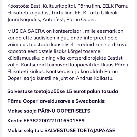
Koostöös: Eesti Kultuurkapital, Pärnu linn, EELK Pärnu
Eliisabeti kogudus, Tartu linn, EELK Tartu Ülikooli-
Jaani Kogudus, Autorfest, Pärnu Ooper.
MUSICA SACRA on kontserdisari, mille eesmärk on
kanda ette uudisloomingut, anda interpreetidele
võimalus teostada kunstiliselt eredaid kontserdikavu,
kaasata eestlastele lisaks kõrgel tasemel
külalismuusikuid ning viia kontserdiprojekte Eestist
välja. Kontserdid toimuvad laupäeviti kell kuus Pärnu
Eliisabeti kirikus. Kontserdisarja korraldab Pärnu
Ooper, sarja kunstiline juht on Andrus Kallastu.
Salvestuse toetajapääse 15 eurot palun tasuda
Pärnu Ooperi arveldusarvele Swedbankis:
Makse saaja PÄRNU OOPERISELTS
Konto: EE382200221016501589
Makse selgitus: SALVESTUSE TOETAJAPÄÄSE