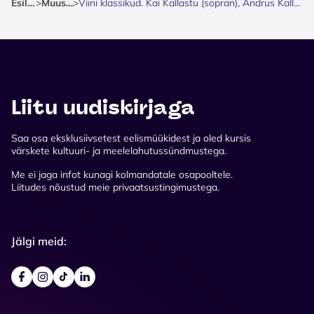
Esileht
>
Muusika
>
Viini klassikud. Kai Kallastu (sopran), Andrus Kallastu (klaver)
Liitu uudiskirjaga
Saa osa eksklusiivsetest eelismüükidest ja oled kursis
värskete kultuuri- ja meelelahutussündmustega.
Me ei jaga infot kunagi kolmandatale osapooltele.
Liitudes nõustud meie privaatsustingimustega.
Jälgi meid: