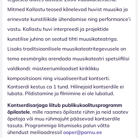
Mitmed Kallastu teosed kõnelevad huvist muusika ja
erinevate kunstiliikide ühendamise ning performance’i
vastu. Kallastu huvi interpreedi ja projektide
kunstilise juhina on seotud tihti muusikateatriga.
Lisaks traditsioonilisele muusikateatritegevusele on
tema eesmärgiks arendada muusikateatri spetsiifilisi
valdkondi: müsteeriumilaadset kiriklikku
kompositsiooni ning visualiseeritud kontserti.
Kontserdi kestus ca 1 tund. Hilinejaid kontserdile ei
lubata. Pildistamine ja filmimine ei ole lubatud.
Kontserdisarjaga liitub publikukoolitusprogramm
õpilastele
, mille raames õpilaste rühm ja neid saatev
õpetaja või muu rühmajuht pääsevad kontserdile
tasuta. Programmiga liitumiseks palun võtta
ühendust meiliaadressil
ooper@parnu.ee