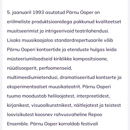
5. jaanuaril 1993 asutatud Pärnu Ooper on
eriilmeliste produktsioonidega pakkunud kvaliteetset
musitseerimist ja intrigeerivaid teatrilahendusi.
Lisaks muusikaajaloo standardrepertuaarile võib
Pärnu Ooperi kontsertide ja etenduste hulgas leida
müsteeriumilaadseid kiriklikke kompositsioone,
nüüdisooperit, perfoomenseid,
multimeediumietendusi, dramatiseeritud kontserte ja
eksperimentaalset muusikateatrit. Pärnu Ooperi
tuuma moodustab heliloojatest, interpreetidest,
kirjanikest, visuaalkunstnikest, näitlejatest ja teistest
loovisikutest koosnev rahvusvaheline Repoo
Ensemble. Pärnu Ooper korraldab festivali