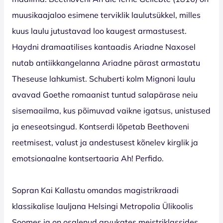
muusikaajaloo esimene terviklik laulutsükkel, milles
kuus laulu jutustavad loo kaugest armastusest.
Haydni dramaatilises kantaadis Ariadne Naxosel
nutab antiikkangelanna Ariadne pärast armastatu
Theseuse lahkumist. Schuberti kolm Mignoni laulu
avavad Goethe romaanist tuntud salapärase neiu
sisemaailma, kus põimuvad vaikne igatsus, unistused
ja eneseotsingud. Kontserdi lõpetab Beethoveni
reetmisest, valust ja andestusest kõnelev kirglik ja
emotsionaalne kontsertaaria Ah! Perfido.
Sopran Kai Kallastu omandas magistrikraadi
klassikalise lauljana Helsingi Metropolia Ülikoolis
Soomes ja on osalenud arvukates meistriklassides.