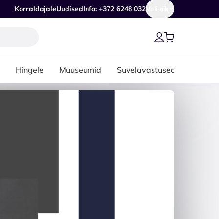
Korraldajale
Uudised
Info: +372 6248 032
Vali riik
Hingele
Muuseumid
Suvelavastused