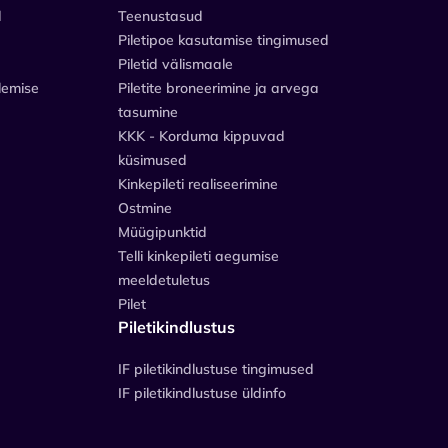
d
Teenustasud
Piletipoe kasutamise tingimused
Piletid välismaale
lemise
Piletite broneerimine ja arvega
tasumine
KKK - Korduma kippuvad
küsimused
Kinkepileti realiseerimine
Ostmine
Müügipunktid
Telli kinkepileti aegumise
meeldetuletus
Pilet
Piletikindlustus
IF piletikindlustuse tingimused
IF piletikindlustuse üldinfo