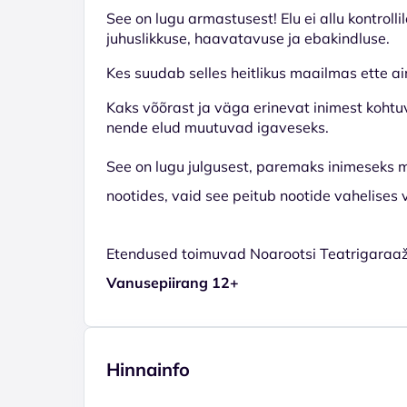
See on lugu armastusest!
Elu ei allu kontroll
juhuslikkuse, haavatavuse ja ebakindluse.
Kes suudab selles heitlikus maailmas ette ai
Kaks võõrast ja väga erinevat inimest kohtuv
nende elud muutuvad igaveseks.
See on lugu julgusest, paremaks inimeseks mu
nootides, vaid see peitub nootide vahelises 
Etendused toimuvad Noarootsi Teatrigaraaž
Vanusepiirang 12+
Hinnainfo