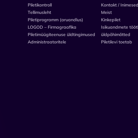
Piletikontroll
Kontakt / Inimese
Tellimusleht
Meist
Piletiprogramm (aruandlus)
Kinkepilet
LOGOD – Firmagraafika
Isikuandmete tööt
Piletimüügiteenuse üldtingimused
üldpõhimõtted
Administraatoritele
Piletilevi toetab