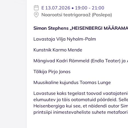
E 13.07.2026 • 19:00 - 21:00
Noarootsi teatrigaraaž (Paslepa)
Simon Stephens „HEISENBERGI MÄÄRAMA
Lavastaja Vilja Nyholm-Palm
Kunstnik Karmo Mende
Mängivad Kadri Rämmeld (Endla Teater) ja A
Tõlkija Pirjo Jonas
Muusikaline kujundus Toomas Lunge
Lavastuse kaks tegelast toovad vaatajateni l
elumuutev ja täis ootamatuid pöördeid. Sel
Heisenbergiga kui see, et näidendi autor 
printsiipi inimestevaheliste suhete metafoori