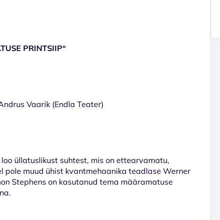
TUSE PRINTSIIP“
ndrus Vaarik (Endla Teater)
oo üllatuslikust suhtest, mis on ettearvamatu,
lel pole muud ühist kvantmehaanika teadlase Werner
Simon Stephens on kasutanud tema määramatuse
na.