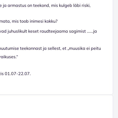
ile ja armastus on teekond, mis kulgeb läbi riski,
mata, mis toob inimesi kokku?
ad juhuslikult keset raudteejaama sagimist ......ja
utumise teekonnast ja sellest, et „muusika ei peitu
vaikuses.“
is 01.07-22.07.