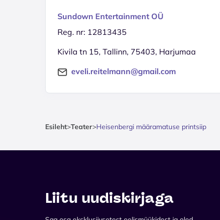
Sundown Entertainment OÜ
Reg. nr: 12813435
Kivila tn 15, Tallinn, 75403, Harjumaa
eveli.reitelmann@gmail.com
Esileht
>
Teater
>
Heisenbergi määramatuse printsiip
Liitu uudiskirjaga
Saa osa eksklusiivsetest eelismüükidest ja oled