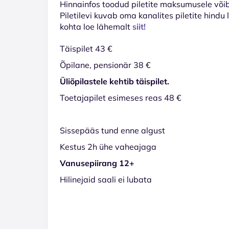
Hinnainfos toodud piletite maksumusele võib 
Piletilevi kuvab oma kanalites piletite hindu
kohta loe lähemalt
siit!
Täispilet 43 €
Õpilane, pensionär 38 €
Üliõpilastele kehtib täispilet.
Toetajapilet esimeses reas 48 €
Sissepääs tund enne algust
Kestus 2h ühe vaheajaga
Vanusepiirang 12+
Hilinejaid saali ei lubata