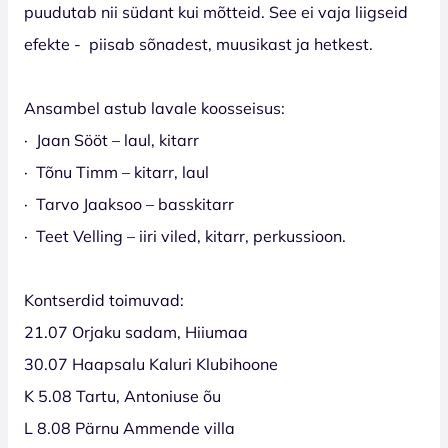
puudutab nii südant kui mõtteid. See ei vaja liigseid
efekte - piisab sõnadest, muusikast ja hetkest.
Ansambel astub lavale koosseisus:
· Jaan Sööt – laul, kitarr
· Tõnu Timm – kitarr, laul
· Tarvo Jaaksoo – basskitarr
· Teet Velling – iiri viled, kitarr, perkussioon.
Kontserdid toimuvad:
21.07 Orjaku sadam, Hiiumaa
30.07 Haapsalu Kaluri Klubihoone
K 5.08 Tartu, Antoniuse õu
L 8.08 Pärnu Ammende villa