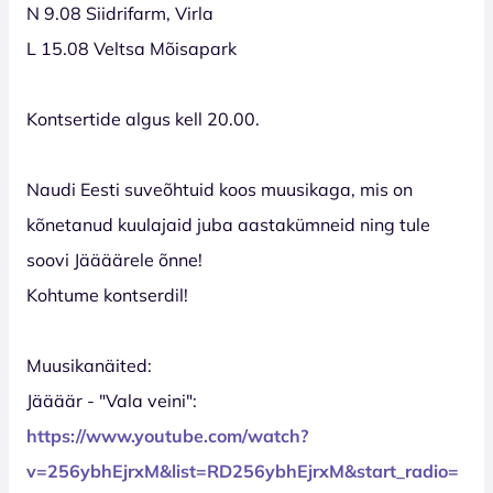
N 9.08 Siidrifarm, Virla
L 15.08 Veltsa Mõisapark
Kontsertide algus kell 20.00.
Naudi Eesti suveõhtuid koos muusikaga, mis on
kõnetanud kuulajaid juba aastakümneid ning tule
soovi Jäääärele õnne!
Kohtume kontserdil!
Muusikanäited:
Jäääär - "Vala veini":
https://www.youtube.com/watch?
v=256ybhEjrxM&list=RD256ybhEjrxM&start_radio=