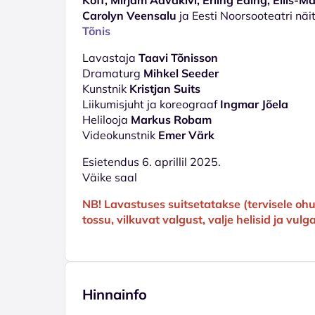
Carolyn Veensalu
ja Eesti Noorsooteatri näi
Tõnis
Lavastaja
Taavi Tõnisson
Dramaturg
Mihkel Seeder
Kunstnik
Kristjan Suits
Liikumisjuht ja koreograaf
Ingmar Jõela
Helilooja
Markus Robam
Videokunstnik
Emer Värk
Esietendus 6. aprillil 2025.
Väike saal
NB! Lavastuses suitsetatakse (tervisele ohu
tossu, vilkuvat valgust, valje helisid ja vul
Hinnainfo