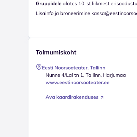
Gruppidele
alates 10-st liikmest erisoodust
Lisainfo ja broneerimine kassa@eestinoorso
Toimumiskoht
Eesti Noorsooteater, Tallinn
Nunne 4/Lai tn 1, Tallinn, Harjumaa
www.eestinoorsooteater.ee
Ava kaardirakenduses