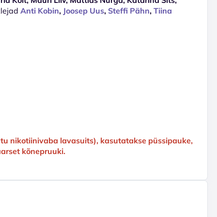
tlejad
Anti Kobin
,
Joosep Uus
,
Steffi Pähn
,
Tiina
tu nikotiinivaba lavasuits), kasutatakse püssipauke,
gaarset kõnepruuki.