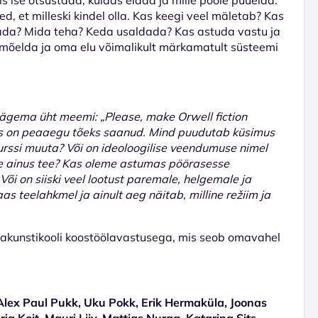
d, et milleski kindel olla. Kas keegi veel mäletab? Kas
 mäda? Mida teha? Keda usaldada? Kas astuda vastu ja
e mõelda ja oma elu võimalikult märkamatult süsteemi
 nägema üht meemi: „Please, make Orwell fiction
mus on peaaegu tõeks saanud. Mind puudutab küsimus
urssi muuta? Või on ideoloogilise veendumuse nimel
e ainus tee? Kas oleme astumas pöörasesse
Või on siiski veel lootust paremale, helgemale ja
s teelahkmel ja ainult aeg näitab, milline režiim ja
vakunstikooli koostöölavastusega, mis seob omavahel
Alex Paul Pukk, Uku Pokk, Erik Hermaküla, Joonas
ria Koit, Mauri Liiv, Mattias Nurga, Katarina Sits,