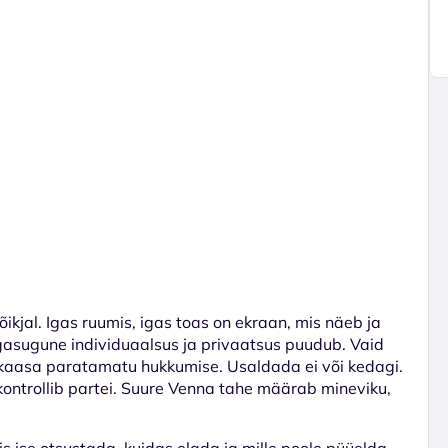
õikjal. Igas ruumis, igas toas on ekraan, mis näeb ja
 Igasugune individuaalsus ja privaatsus puudub. Vaid
 kaasa paratamatu hukkumise. Usaldada ei või kedagi.
kontrollib partei. Suure Venna tahe määrab mineviku,
võis ise otsustada, kuidas elada ja mille poole püüelda.