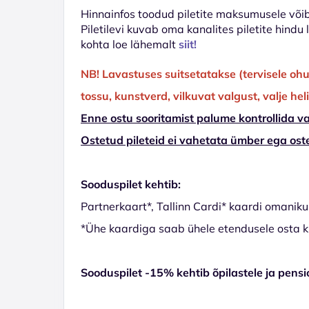
Hinnainfos toodud piletite maksumusele võib 
Piletilevi kuvab oma kanalites piletite hindu
kohta loe lähemalt
siit!
NB! Lavastuses suitsetatakse (tervisele ohu
tossu, kunstverd, vilkuvat valgust, valje he
Enne ostu sooritamist palume kontrollida va
Ostetud pileteid ei vahetata ümber ega oste
Sooduspilet kehtib:
Partnerkaart*, Tallinn Cardi* kaardi omaniku
*Ühe kaardiga saab ühele etendusele osta ku
Sooduspilet -15% kehtib õpilastele ja pensi