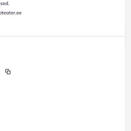
used.
oteater.ee