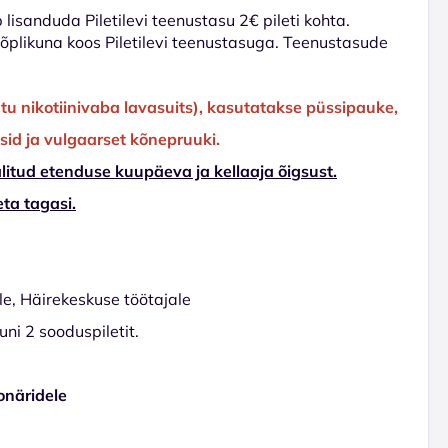
lisanduda Piletilevi teenustasu 2€ pileti kohta.
 lõplikuna koos Piletilevi teenustasuga. Teenustasude
tu nikotiinivaba lavasuits), kasutatakse püssipauke,
lisid ja vulgaarset kõnepruuki.
litud etenduse kuupäeva ja kellaaja õigsust.
ta tagasi.
le, Häirekeskuse töötajale
ni 2 sooduspiletit.
onäridele