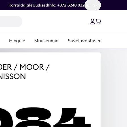
Korraldajale
Uudised
Info: +372 6248 032
Vali riik
Hingele
Muuseumid
Suvelavastused