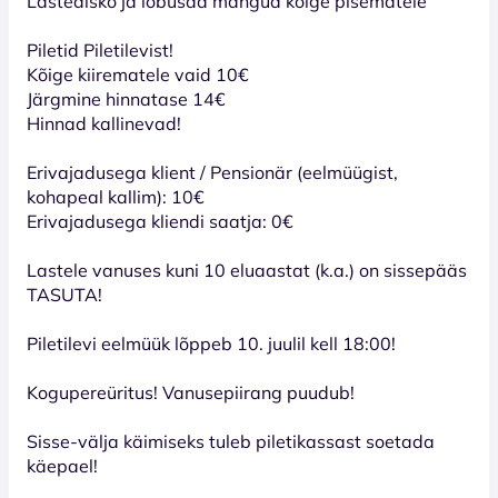
Lastedisko ja lõbusad mängud kõige pisematele
Piletid Piletilevist!
Kõige kiirematele vaid 10€
Järgmine hinnatase 14€
Hinnad kallinevad!
Erivajadusega klient / Pensionär (eelmüügist,
kohapeal kallim): 10€
Erivajadusega kliendi saatja: 0€
Lastele vanuses kuni 10 eluaastat (k.a.) on sissepääs
TASUTA!
Piletilevi eelmüük lõppeb 10. juulil kell 18:00!
Kogupereüritus! Vanusepiirang puudub!
Sisse-välja käimiseks tuleb piletikassast soetada
käepael!