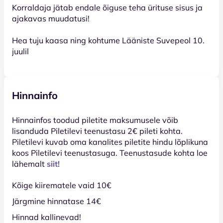
Korraldaja jätab endale õiguse teha ürituse sisus ja
ajakavas muudatusi!
Hea tuju kaasa ning kohtume Lääniste Suvepeol 10.
juulil
Hinnainfo
Hinnainfos toodud piletite maksumusele võib
lisanduda Piletilevi teenustasu 2€ pileti kohta.
Piletilevi kuvab oma kanalites piletite hindu lõplikuna
koos Piletilevi teenustasuga. Teenustasude kohta loe
lähemalt
siit!
Kõige kiirematele vaid 10€
Järgmine hinnatase 14€
Hinnad kallinevad!