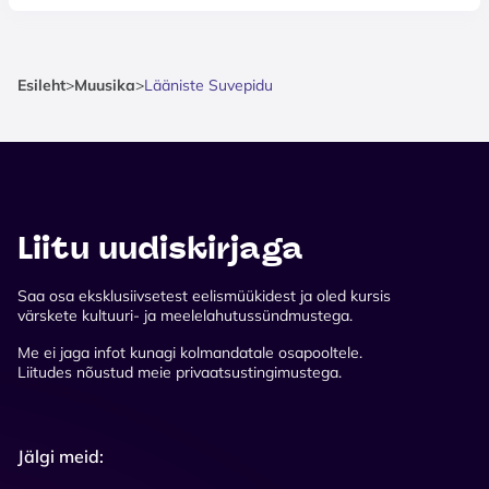
Esileht
>
Muusika
>
Lääniste Suvepidu
Liitu uudiskirjaga
Saa osa eksklusiivsetest eelismüükidest ja oled kursis
värskete kultuuri- ja meelelahutussündmustega.
Me ei jaga infot kunagi kolmandatale osapooltele.
Liitudes nõustud meie privaatsustingimustega.
Jälgi meid: