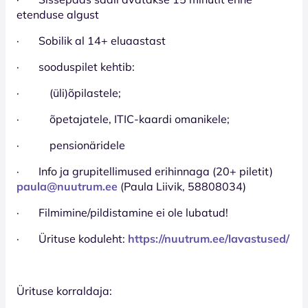
etenduse algust
· Sobilik al 14+ eluaastast
· sooduspilet kehtib:
· (üli)õpilastele;
· õpetajatele, ITIC-kaardi omanikele;
· pensionäridele
· Info ja grupitellimused erihinnaga (20+ piletit)
paula@nuutrum.ee
(Paula Liivik, 58808034)
· Filmimine/pildistamine ei ole lubatud!
· Ürituse koduleht:
https://nuutrum.ee/lavastused/
Ürituse korraldaja: