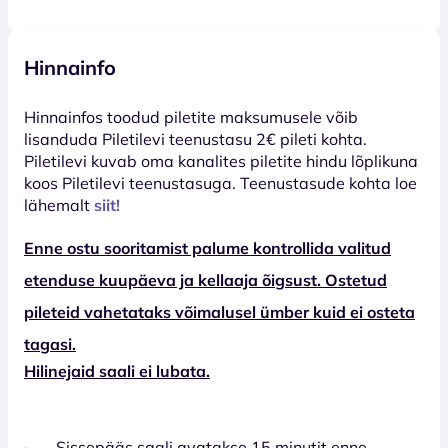
Hinnainfo
Hinnainfos toodud piletite maksumusele võib
lisanduda Piletilevi teenustasu 2€ pileti kohta.
Piletilevi kuvab oma kanalites piletite hindu lõplikuna
koos Piletilevi teenustasuga. Teenustasude kohta loe
lähemalt
siit!
Enne ostu sooritamist palume kontrollida valitud
etenduse kuupäeva ja kellaaja õigsust. Ostetud
pileteid vahetataks võimalusel ümber kuid ei osteta
tagasi.
Hilinejaid saali ei lubata.
· Sissepääs saali avatakse 15 minutit enne