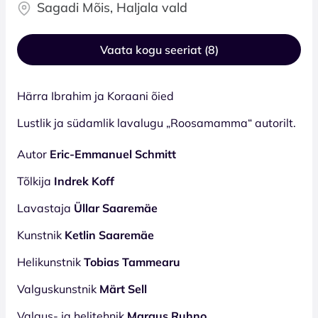
Sagadi Mõis, Haljala vald
Vaata kogu seeriat (8)
Härra Ibrahim ja Koraani õied
Lustlik ja südamlik lavalugu „Roosamamma“ autorilt.
Autor
Eric-Emmanuel Schmitt
Tõlkija
Indrek Koff
Lavastaja
Üllar Saaremäe
Kunstnik
Ketlin Saaremäe
Helikunstnik
Tobias Tammearu
Valguskunstnik
Märt Sell
Valgus- ja helitehnik
Margus Ruhno