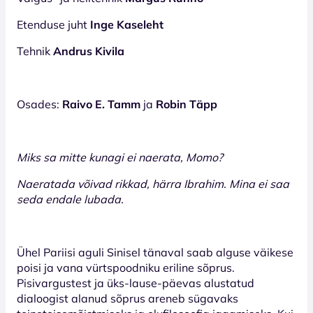
Etenduse juht
Inge Kaseleht
Tehnik
Andrus Kivila
Osades:
Raivo E. Tamm
ja
Robin Täpp
Miks sa mitte kunagi ei naerata, Momo?
Naeratada võivad rikkad, härra Ibrahim. Mina ei saa
seda endale lubada.
Ühel Pariisi aguli Sinisel tänaval saab alguse väikese
poisi ja vana vürtspoodniku eriline sõprus.
Pisivargustest ja üks-lause-päevas alustatud
dialoogist alanud sõprus areneb sügavaks