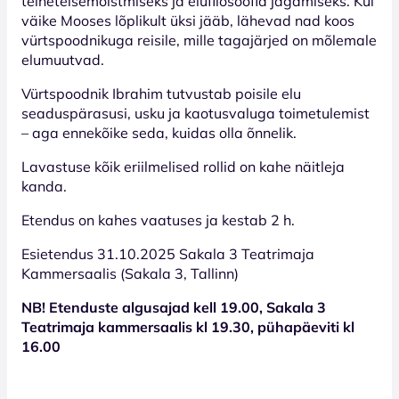
teineteisemõistmiseks ja elufilosoofia jagamiseks. Kui
väike Mooses lõplikult üksi jääb, lähevad nad koos
vürtspoodnikuga reisile, mille tagajärjed on mõlemale
elumuutvad.
Vürtspoodnik Ibrahim tutvustab poisile elu
seaduspärasusi, usku ja kaotusvaluga toimetulemist
– aga ennekõike seda, kuidas olla õnnelik.
Lavastuse kõik eriilmelised rollid on kahe näitleja
kanda.
Etendus on kahes vaatuses ja kestab 2 h.
Esietendus 31.10.2025 Sakala 3 Teatrimaja
Kammersaalis (Sakala 3, Tallinn)
NB! Etenduste algusajad kell 19.00, Sakala 3
Teatrimaja kammersaalis kl 19.30, pühapäeviti kl
16.00