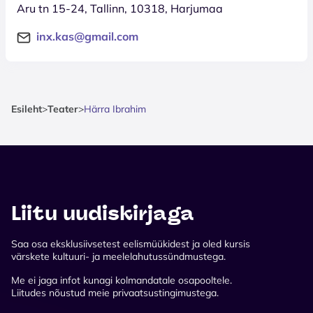
Aru tn 15-24, Tallinn, 10318, Harjumaa
inx.kas@gmail.com
Esileht
>
Teater
>
Härra Ibrahim
Liitu uudiskirjaga
Saa osa eksklusiivsetest eelismüükidest ja oled kursis
värskete kultuuri- ja meelelahutussündmustega.
Me ei jaga infot kunagi kolmandatale osapooltele.
Liitudes nõustud meie privaatsustingimustega.