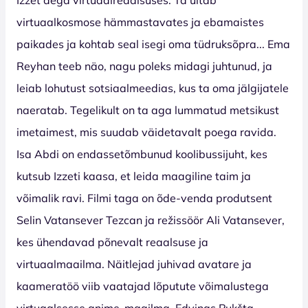
virtuaalkosmose hämmastavates ja ebamaistes
paikades ja kohtab seal isegi oma tüdruksõpra... Ema
Reyhan teeb näo, nagu poleks midagi juhtunud, ja
leiab lohutust sotsiaalmeedias, kus ta oma jälgijatele
naeratab. Tegelikult on ta aga lummatud metsikust
imetaimest, mis suudab väidetavalt poega ravida.
Isa Abdi on endassetõmbunud koolibussijuht, kes
kutsub Izzeti kaasa, et leida maagiline taim ja
võimalik ravi. Filmi taga on õde-venda produtsent
Selin Vatansever Tezcan ja režissöör Ali Vatansever,
kes ühendavad põnevalt reaalsuse ja
virtuaalmaailma. Näitlejad juhivad avatare ja
kaameratöö viib vaatajad lõputute võimalustega
virtuaalsesse anime-maailma. Edvinas Pukšta