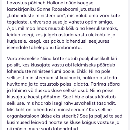
Lavastus põhineb Hollandi nüüdisaegse
lastekirjaniku Sanne Rooseboomi jutustusel
„Lahenduste ministeerium”, mis võlub oma värvikate
tegelaste, universaalsuse ja vahetu optimismiga.
Ajal, mil maailmas muutub kõik aina keerulisemaks,
leidub keegi, kes julgeb astuda vastu ülekohtule ja
kurjusele, keegi, kes pakub lahendusi, seejuures
iseendale tähelepanu tõmbamata.
Varateismelise Niina kätte satub pooljuhuslikult kiri
poisilt, kes kiusajate vastu abi leidmiseks pöördub
lahenduste ministeeriumi poole. Ehkki Niina pole
sellisest ministeeriumist kuulnudki, hakkab asi teda
huvitama ja ta otsustab poissi aidata. Parima sõbra
ja lähima võitluskaaslase seltsis asub Niina poissi
kiusajate käest päästma. See lihtne otsus käivitab
seikluse, mis haarab isegi rahvusvahelist tasandit.
Mis koht on lahenduste ministeerium? Kas selline
organisatsioon üldse eksisteerib? See ja paljud teised
küsimused leiavad noorte seikluse käigus vastuse ja
nii mõnigi mure saab lahendatud.