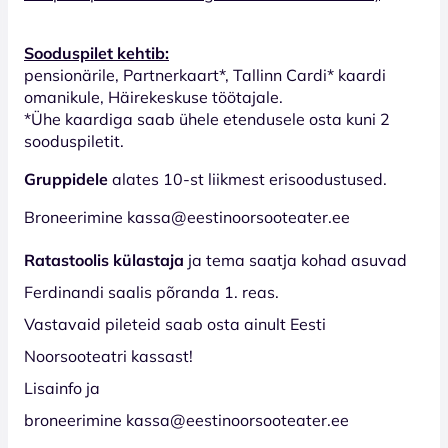
Sooduspilet kehtib:
pensionärile, Partnerkaart*, Tallinn Cardi* kaardi
omanikule, Häirekeskuse töötajale.
*Ühe kaardiga saab ühele etendusele osta kuni 2
sooduspiletit.
Gruppidele
alates 10-st liikmest erisoodustused.
Broneerimine kassa@eestinoorsooteater.ee
Ratastoolis külastaja
ja tema saatja kohad asuvad
Ferdinandi saalis põranda 1. reas.
Vastavaid pileteid saab osta ainult Eesti
Noorsooteatri kassast!
Lisainfo ja
broneerimine kassa@eestinoorsooteater.ee