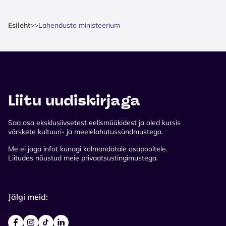
Esileht
>
>
Lahenduste ministeerium
Liitu uudiskirjaga
Saa osa eksklusiivsetest eelismüükidest ja oled kursis
värskete kultuuri- ja meelelahutussündmustega.
Me ei jaga infot kunagi kolmandatale osapooltele.
Liitudes nõustud meie privaatsustingimustega.
Jälgi meid: