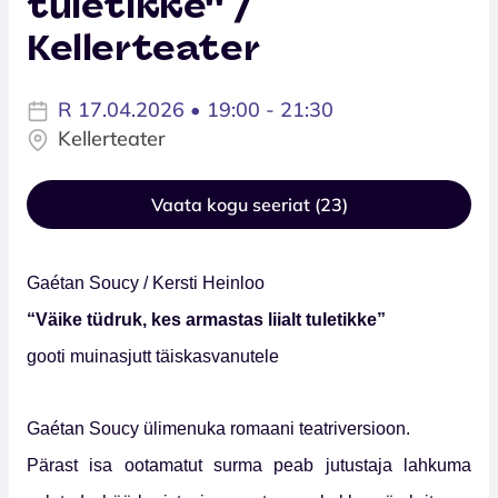
tuletikke'' /
Kellerteater
R 17.04.2026 • 19:00 - 21:30
Kellerteater
Vaata kogu seeriat (23)
Gaétan Soucy / Kersti Heinloo
“
Vä
ike t
üdruk, kes armastas liialt tuletikke”
gooti muinasjutt täiskasvanutele
Gaétan Soucy ülimenuka romaani teatriversioon.
Pärast isa ootamatut surma peab jutustaja lahkuma