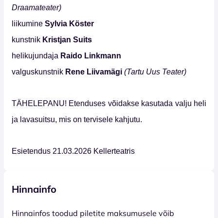
Draamateater)
liikumine
Sylvia K
ö
ster
kunstnik
Kristjan Suits
helikujundaja
Raido Linkmann
valguskunstnik
Rene Liivamägi
(Tartu Uus Teater)
TÄHELEPANU! Etenduses võidakse kasutada valju heli
ja lavasuitsu, mis on tervisele kahjutu.
Esietendus 21.03.2026 Kellerteatris
Hinnainfo
Hinnainfos toodud piletite maksumusele võib