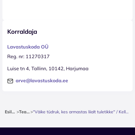
Korraldaja
Lavastuskoda OÜ
Reg. nr: 11270317
Luise tn 4, Tallinn, 10142, Harjumaa
arve@lavastuskoda.ee
Esileht
>
Teater
>
''Väike tüdruk, kes armastas liialt tuletikke'' / Kellerteater