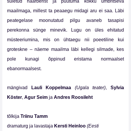
suletud häärberist ja puutuma kokku ümbritseva
maailmaga, millest ta peaaegu midagi aru ei saa. Läbi
peategelase moonutatud pilgu avaneb tasapisi
perekonna sünge minevik. Lugu on üles ehitatud
müsteeriumina, mis on ühtaegu nii poeetiline kui
groteskne – näeme maailma läbi kellegi silmade, kes
pole kunagi õppinud eristama normaalset
ebanormaalsest.
mängivad
Lauli Koppelmaa
(Ugala teater)
,
Sylvia
K
ö
ster
,
Agur Seim
ja
Andres Roosileht
tõlkija
Triinu Tamm
dramaturg ja lavastaja
Kersti Heinloo
(Eesti