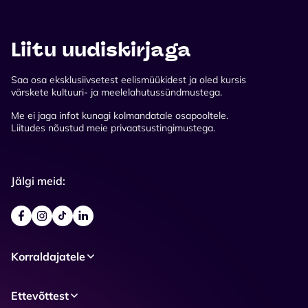
Liitu uudiskirjaga
Saa osa eksklusiivsetest eelismüükidest ja oled kursis
värskete kultuuri- ja meelelahutussündmustega.
Me ei jaga infot kunagi kolmandatale osapooltele.
Liitudes nõustud meie privaatsustingimustega.
Jälgi meid:
Korraldajatele
Ettevõttest