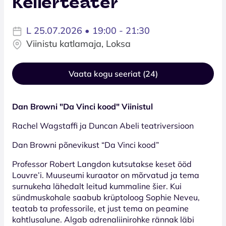
Kellerteater
L 25.07.2026 • 19:00 - 21:30
Viinistu katlamaja, Loksa
Vaata kogu seeriat (24)
Dan Browni "Da Vinci kood" Viinistul
Rachel Wagstaffi ja Duncan Abeli teatriversioon
Dan Browni põnevikust “Da Vinci kood”
Professor Robert Langdon kutsutakse keset ööd
Louvre’i. Muuseumi kuraator on mõrvatud ja tema
surnukeha lähedalt leitud kummaline šier. Kui
sündmuskohale saabub krüptoloog Sophie Neveu,
teatab ta professorile, et just tema on peamine
kahtlusalune. Algab adrenaliinirohke rännak läbi