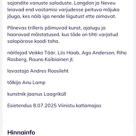
sajandite vanuste saladuste. Langdon ja Neveu
leiavad end vastamisi varjudesse peituva mõjuka
jõuga, kes näib iga nende liigutust ette aimavat.
Põnevas trilleris põimuvad kunst, ajalugu ja
haaravad mõistatused, kus tõde on tihti varjatud
salapärase koodi taha.
näitlejad Veikko Täär, Liis Haab, Ago Anderson, Riho
Rosberg, Rauno Kaibiainen jt.
lavastaja Andres Roosileht
tõlkija Anu Lamp
kunstnik Jaanus Laagriküll
Esietendus 8.07.2025 Viinistu katlamajas
Hinnainfo