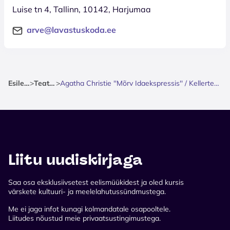
Luise tn 4, Tallinn, 10142, Harjumaa
arve@lavastuskoda.ee
Esileht
>
Teater
>
Agatha Christie ''Mõrv Idaekspressis'' / Kellerteater
Liitu uudiskirjaga
Saa osa eksklusiivsetest eelismüükidest ja oled kursis
värskete kultuuri- ja meelelahutussündmustega.
Me ei jaga infot kunagi kolmandatale osapooltele.
Liitudes nõustud meie privaatsustingimustega.