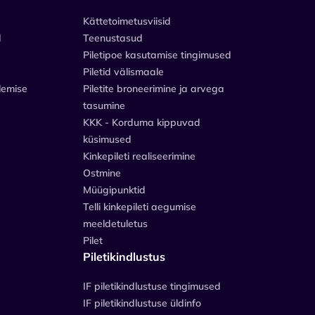
Kättetoimetusviisid
d
Teenustasud
Piletipoe kasutamise tingimused
Piletid välismaale
lemise
Piletite broneerimine ja arvega
tasumine
KKK - Korduma kippuvad
küsimused
Kinkepileti realiseerimine
Ostmine
Müügipunktid
Telli kinkepileti aegumise
meeldetuletus
Pilet
Piletikindlustus
IF piletikindlustuse tingimused
IF piletikindlustuse üldinfo