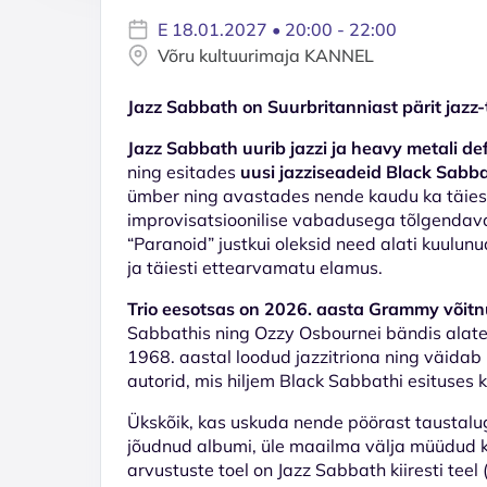
E 18.01.2027 • 20:00 - 22:00
Võru kultuurimaja KANNEL
Jazz Sabbath on Suurbritanniast pärit jazz-
Jazz Sabbath uurib jazzi ja heavy metali de
ning esitades
uusi jazziseadeid Black Sabb
ümber ning avastades nende kaudu ka täiesti 
improvisatsioonilise vabadusega tõlgendava
“Paranoid” justkui oleksid need alati kuulun
ja täiesti ettearvamatu elamus.
Trio eesotsas on 2026. aasta Grammy või
Sabbathis ning Ozzy Osbournei bändis alates
1968. aastal loodud jazzitriona ning väidab
autorid, mis hiljem Black Sabbathi esituses 
Ükskõik, kas uskuda nende pöörast taustalugu
jõudnud albumi, üle maailma välja müüdud kon
arvustuste toel on Jazz Sabbath kiiresti teel