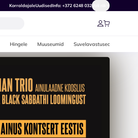
Korraldajale
Uudised
Info: +372 6248 032
Vali riik
Hingele
Muuseumid
Suvelavastused