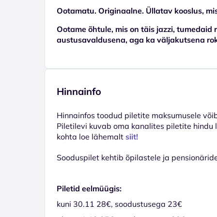
Ootamatu. Originaalne. Üllatav kooslus, mis
Ootame õhtule, mis on täis jazzi, tumedaid r
austusavaldusena, aga ka väljakutsena ro
Hinnainfo
Hinnainfos toodud piletite maksumusele võib 
Piletilevi kuvab oma kanalites piletite hindu
kohta loe lähemalt
siit!
Sooduspilet kehtib õpilastele ja pensionäri
Piletid eelmüügis:
kuni 30.11 28€, soodustusega 23€