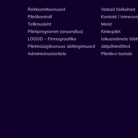
Reklaamiteenused
Vabad töökohad
Piletikontroll
Kontakt / Inimese
Tellimusleht
Meist
Piletiprogramm (aruandlus)
Kinkepilet
LOGOD – Firmagraafika
Isikuandmete tööt
Piletimüügiteenuse üldtingimused
üldpõhimõtted
Administraatoritele
Piletilevi toetab