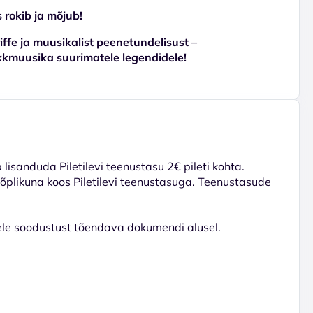
 rokib ja mõjub!
iffe ja muusikalist peenetundelisust –
kkmuusika suurimatele legendidele!
lisanduda Piletilevi teenustasu 2€ pileti kohta.
 lõplikuna koos Piletilevi teenustasuga. Teenustasude
dele soodustust tõendava dokumendi alusel.