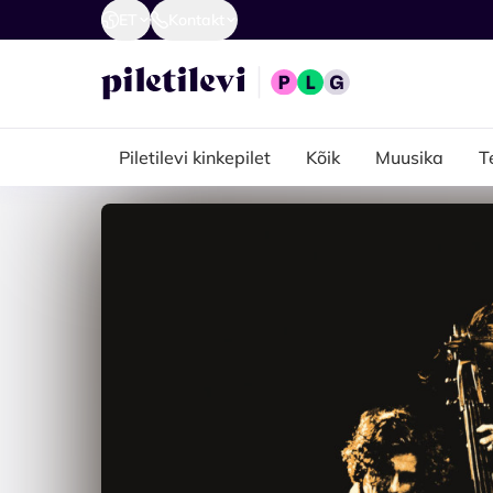
ET
Kontakt
Piletilevi kinkepilet
Kõik
Muusika
T