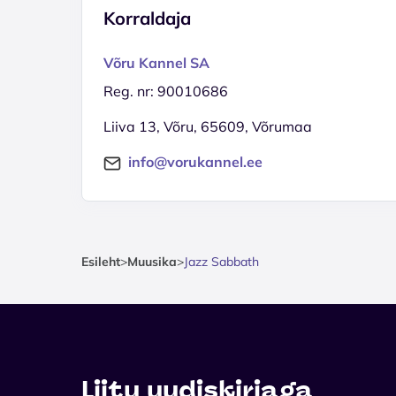
Korraldaja
Võru Kannel SA
Reg. nr: 90010686
Liiva 13, Võru, 65609, Võrumaa
info@vorukannel.ee
Esileht
>
Muusika
>
Jazz Sabbath
Liitu uudiskirjaga