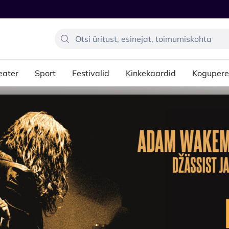
eater
Sport
Festivalid
Kinkekaardid
Kogupere