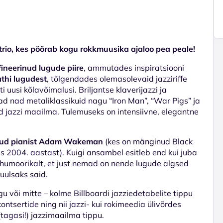
trio, kes pöörab kogu rokkmuusika ajaloo pea peale!
fineerinud lugude piire
, ammutades inspiratsiooni
athi lugudest
, tõlgendades olemasolevaid jazziriffe
uusi kõlavõimalusi. Briljantse klaverijazzi ja
d nad metaliklassikuid nagu “Iron Man”, “War Pigs” ja
ud jazzi maailma. Tulemuseks on intensiivne, elegantne
tnud pianist Adam Wakeman
(kes on mänginud Black
 2004. aastast). Kuigi ansambel esitleb end kui juba
 humoorikalt, et just nemad on nende lugude algsed
kuulsaks said.
 või mitte – kolme Billboardi jazziedetabelite tippu
tsertide ning nii jazzi- kui rokimeedia ülivõrdes
 (tagasi!) jazzimaailma tippu.