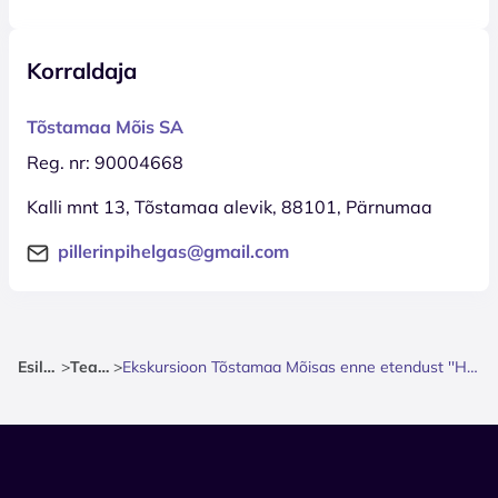
Korraldaja
Tõstamaa Mõis SA
Reg. nr: 90004668
Kalli mnt 13, Tõstamaa alevik, 88101, Pärnumaa
pillerinpihelgas@gmail.com
Esileht
>
Teater
>
Ekskursioon Tõstamaa Mõisas enne etendust ''Häärber''