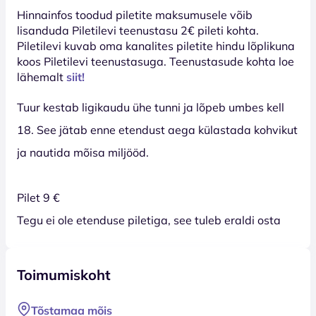
Hinnainfos toodud piletite maksumusele võib
lisanduda Piletilevi teenustasu 2€ pileti kohta.
Piletilevi kuvab oma kanalites piletite hindu lõplikuna
koos Piletilevi teenustasuga. Teenustasude kohta loe
lähemalt
siit!
Tuur kestab ligikaudu ühe tunni ja lõpeb umbes kell
18. See jätab enne etendust aega külastada kohvikut
ja nautida mõisa miljööd.
Pilet 9 €
Tegu ei ole etenduse piletiga, see tuleb eraldi osta
Toimumiskoht
Tõstamaa mõis