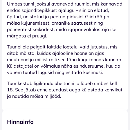
Umbes tunni jooksul avanevad ruumid, mis kannavad
endas sajanditepikkust ajalugu – siin on elatud,
õpitud, unistatud ja peetud pidusid. Giid räägib
mõisa kujunemisest, omanike saatusest ning
põnevatest seikadest, mida igapäevakülastaja ise
märgata ei pruugi.
Tuur ei ole pelgalt faktide loetelu, vaid jutustus, mis
aitab mõista, kuidas ajalooline hoone on ajas
muutunud ja millist rolli see täna kogukonnas kannab.
Külastajatel on võimalus näha esindusruume, kuulda
vähem tuntud lugusid ning esitada küsimusi.
Tuur kestab ligikaudu ühe tunni ja lõpeb umbes kell
18. See jätab enne etendust aega külastada kohvikut
ja nautida mõisa miljööd.
Hinnainfo