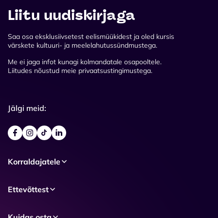
Liitu uudiskirjaga
Saa osa eksklusiivsetest eelismüükidest ja oled kursis
värskete kultuuri- ja meelelahutussündmustega.
Me ei jaga infot kunagi kolmandatale osapooltele.
Liitudes nõustud meie privaatsustingimustega.
Jälgi meid:
Korraldajatele
Ettevõttest
Kuidas osta