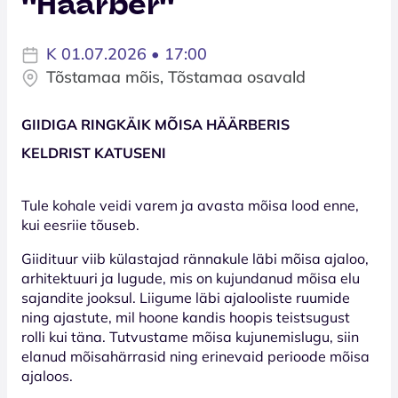
''Häärber''
K 01.07.2026 • 17:00
Tõstamaa mõis, Tõstamaa osavald
GIIDIGA RINGKÄIK MÕISA HÄÄRBERIS
KELDRIST KATUSENI
Tule kohale veidi varem ja avasta mõisa lood enne,
kui eesriie tõuseb.
Giidituur viib külastajad rännakule läbi mõisa ajaloo,
arhitektuuri ja lugude, mis on kujundanud mõisa elu
sajandite jooksul. Liigume läbi ajalooliste ruumide
ning ajastute, mil hoone kandis hoopis teistsugust
rolli kui täna. Tutvustame mõisa kujunemislugu, siin
elanud mõisahärrasid ning erinevaid perioode mõisa
ajaloos.