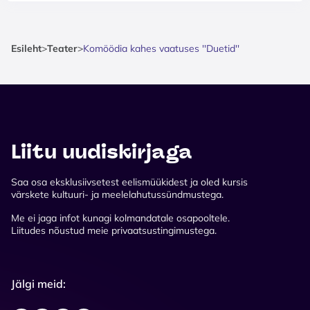
Esileht
>
Teater
>
Komöödia kahes vaatuses ''Duetid''
Liitu uudiskirjaga
Saa osa eksklusiivsetest eelismüükidest ja oled kursis
värskete kultuuri- ja meelelahutussündmustega.
Me ei jaga infot kunagi kolmandatale osapooltele.
Liitudes nõustud meie privaatsustingimustega.
Jälgi meid: