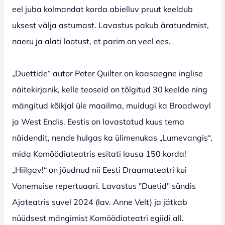
eel juba kolmandat korda abielluv pruut keeldub
uksest välja astumast. Lavastus pakub äratundmist,
naeru ja alati lootust, et parim on veel ees.
„Duettide“ autor Peter Quilter on kaasaegne inglise
näitekirjanik, kelle teoseid on tõlgitud 30 keelde ning
mängitud kõikjal üle maailma, muidugi ka Broadwayl
ja West Endis. Eestis on lavastatud kuus tema
näidendit, nende hulgas ka ülimenukas „Lumevangis“,
mida Komöödiateatris esitati lausa 150 korda!
„Hiilgav!“ on jõudnud nii Eesti Draamateatri kui
Vanemuise repertuaari. Lavastus "Duetid" sündis
Ajateatris suvel 2024 (lav. Anne Velt) ja jätkab
nüüdsest mängimist Komöödiateatri egiidi all.