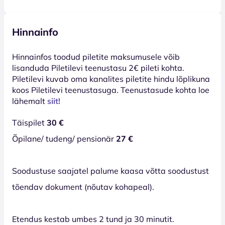
Hinnainfo
Hinnainfos toodud piletite maksumusele võib
lisanduda Piletilevi teenustasu 2€ pileti kohta.
Piletilevi kuvab oma kanalites piletite hindu lõplikuna
koos Piletilevi teenustasuga. Teenustasude kohta loe
lähemalt
siit!
Täispilet
30 €
Õpilane/ tudeng/ pensionär
27 €
Soodustuse saajatel palume kaasa võtta soodustust
tõendav dokument (nõutav kohapeal).
Etendus kestab umbes 2 tund ja 30 minutit.