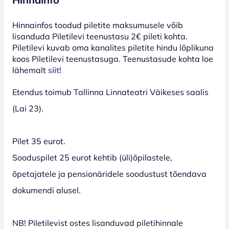
Hinnainfos toodud piletite maksumusele võib
lisanduda Piletilevi teenustasu 2€ pileti kohta.
Piletilevi kuvab oma kanalites piletite hindu lõplikuna
koos Piletilevi teenustasuga. Teenustasude kohta loe
lähemalt
siit!
Etendus toimub Tallinna Linnateatri Väikeses saalis
(Lai 23).
Pilet 35 eurot.
Sooduspilet 25 eurot kehtib (üli)õpilastele,
õpetajatele ja pensionäridele soodustust tõendava
dokumendi alusel.
NB! Piletilevist ostes lisanduvad piletihinnale