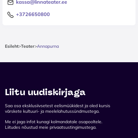
kassa@linnateater.ee
+3726650800
Esileht
>
Teater
>
Annapurna
Liitu uudiskirjaga
Saa osa eksklusiivsetest eelismüükidest ja oled kursis
värskete kultuuri- ja meelelahutussündmustega.
Me ei jaga infot kunagi kolmandatale osapooltele.
Liitudes nõustud meie privaatsustingimustega.