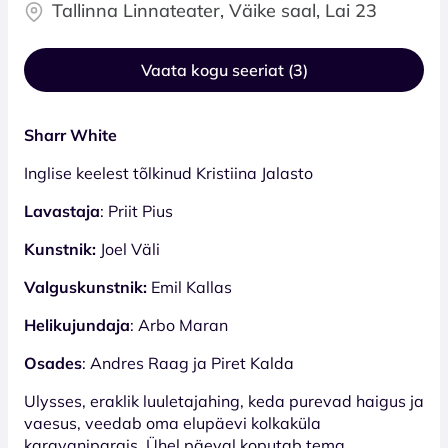
Tallinna Linnateater, Väike saal, Lai 23
Vaata kogu seeriat (3)
Sharr White
Inglise keelest tõlkinud Kristiina Jalasto
Lavastaja
: Priit Pius
Kunstnik:
Joel Väli
Valguskunstnik:
Emil Kallas
Helikujundaja
: Arbo Maran
Osades
: Andres Raag ja Piret Kalda
Ulysses, eraklik luuletajahing, keda purevad haigus ja
vaesus, veedab oma elupäevi kolkaküla
karavanipargis. Ühel päeval koputab tema