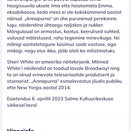
haagissuvila uksele ilma ette hoiatamata Emma,
eksabikaasa, keda mees ei ole kakskümmend aastat
näinud. „Annapurna“ on ühe purunenud perekonna
lugu, näidendina ühtaegu naljakas ja nukker.
Mängulaual on armastus, kaotus, keerulised suhted,
valusad mälestused, rahu tegemine minevikuga. Nii
mõnigi aastatetagune küsimus saab vastuse, aga
midagi, nagu elus ikka, jääb alati ka mõistmatuks.
Sharr White on ameerika näitekirjanik. Mitmed
White’i näidendid on toodud lavale Broadwayl ning
ta on olnud erinevate teleseriaalide produtsent ja
stsenarist. „Annapurna“ esmalavastus jõudis publiku
ette New Yorgis aastal 2014.
Esietendus 6. aprillil 2023 Salme Kultuurikeskuse
väikesel laval
Hinnainfo