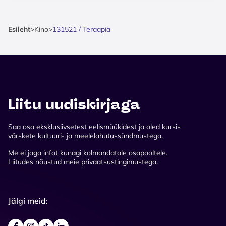
Esileht
>
Kino
>
131521 / Teraapia
Liitu uudiskirjaga
Saa osa eksklusiivsetest eelismüükidest ja oled kursis
värskete kultuuri- ja meelelahutussündmustega.
Me ei jaga infot kunagi kolmandatale osapooltele.
Liitudes nõustud meie privaatsustingimustega.
Jälgi meid: