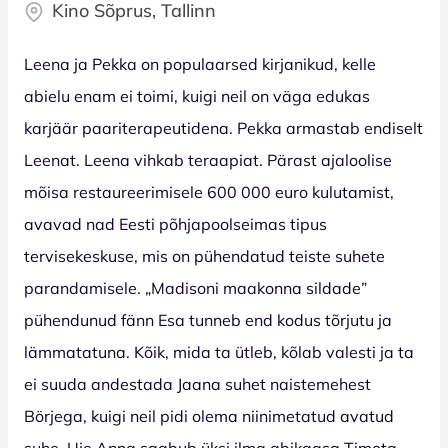
Kino Sõprus, Tallinn
Leena ja Pekka on populaarsed kirjanikud, kelle
abielu enam ei toimi, kuigi neil on väga edukas
karjäär paariterapeutidena. Pekka armastab endiselt
Leenat. Leena vihkab teraapiat. Pärast ajaloolise
mõisa restaureerimisele 600 000 euro kulutamist,
avavad nad Eesti põhjapoolseimas tipus
tervisekeskuse, mis on pühendatud teiste suhete
parandamisele. „Madisoni maakonna sildade”
pühendunud fänn Esa tunneb end kodus tõrjutu ja
lämmatatuna. Kõik, mida ta ütleb, kõlab valesti ja ta
ei suuda andestada Jaana suhet naistemehest
Börjega, kuigi neil pidi olema niinimetatud avatud
suhe. Uje Anna saabub üksi ilma abikaasa Timota,