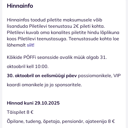
Hinnainfo
Hinnainfos toodud piletite maksumusele võib
lisanduda Piletilevi teenustasu 2€ pileti kohta.
Piletilevi kuvab oma kanalites piletite hindu lõplikuna
koos Piletilevi teenustasuga. Teenustasude kohta loe
lähemalt
siit!
Kõikide PÖFFi seansside avalik müük algab 31.
oktoobril kell 10:00.
30. oktoobril on eelismüügi päev
passiomanikele, VIP
kaardi omanikele ja ja sponsoritele.
Hinnad kuni 29.10.2025
Täispilet 8 €
Õpilane, tudeng, õpetaja, pensionär, ajateenija 8 €