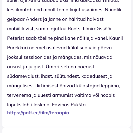
kes ilmutab end ainult tema kujutlusvõimes. Nõudlik
geipaar Anders ja Janne on häiritud halvast
mobiililevist, samal ajal kui Rootsi filmirežissöör
Peterist saab tõeline pind kahe näitleja vahel. Kaunil
Purekkari neemel osalevad külalised viie päeva
jooksul sessioonides ja mängudes, mis nõuavad
ausust ja julgust. Ümbritsetuna naerust,
südamevalust, ihast, süütundest, kadedusest ja
mängulisest flirtimisest õpivad külastajad leppima,
tervenema ja uuesti armumist vältima või hoopis
lõpuks lahti laskma. Edvinas Pukšta
https://poff.ee/film/teraapia