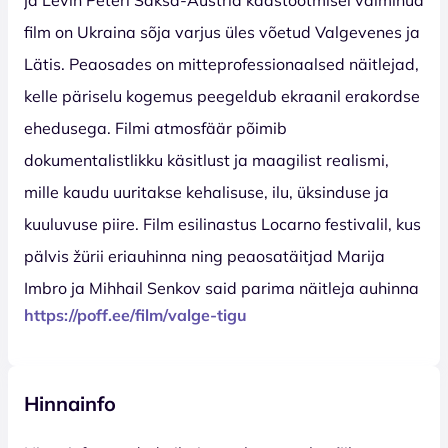
film on Ukraina sõja varjus üles võetud Valgevenes ja
Lätis. Peaosades on mitteprofessionaalsed näitlejad,
kelle päriselu kogemus peegeldub ekraanil erakordse
ehedusega. Filmi atmosfäär põimib
dokumentalistlikku käsitlust ja maagilist realismi,
mille kaudu uuritakse kehalisuse, ilu, üksinduse ja
kuuluvuse piire. Film esilinastus Locarno festivalil, kus
pälvis žürii eriauhinna ning peaosatäitjad Marija
Imbro ja Mihhail Senkov said parima näitleja auhinna
https://poff.ee/film/valge-tigu
Hinnainfo