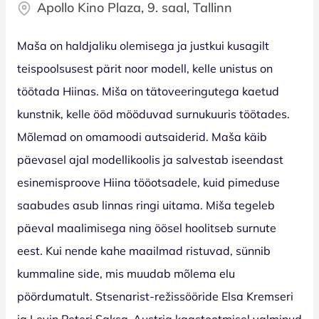
Apollo Kino Plaza, 9. saal, Tallinn
Maša on haldjaliku olemisega ja justkui kusagilt
teispoolsusest pärit noor modell, kelle unistus on
töötada Hiinas. Miša on tätoveeringutega kaetud
kunstnik, kelle ööd mööduvad surnukuuris töötades.
Mõlemad on omamoodi autsaiderid. Maša käib
päevasel ajal modellikoolis ja salvestab iseendast
esinemisproove Hiina tööotsadele, kuid pimeduse
saabudes asub linnas ringi uitama. Miša tegeleb
päeval maalimisega ning öösel hoolitseb surnute
eest. Kui nende kahe maailmad ristuvad, sünnib
kummaline side, mis muudab mõlema elu
pöördumatult. Stsenarist-režissööride Elsa Kremseri
ja Levin Peteri Saksa-Austria kaastootmisel valminud