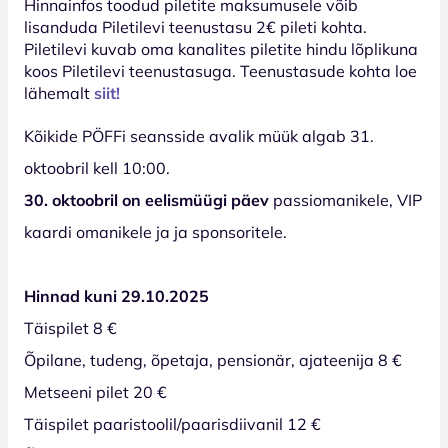
Hinnainfos toodud piletite maksumusele võib
lisanduda Piletilevi teenustasu 2€ pileti kohta.
Piletilevi kuvab oma kanalites piletite hindu lõplikuna
koos Piletilevi teenustasuga. Teenustasude kohta loe
lähemalt
siit!
Kõikide PÖFFi seansside avalik müük algab 31.
oktoobril kell 10:00.
30. oktoobril on eelismüügi päev
passiomanikele, VIP
kaardi omanikele ja ja sponsoritele.
Hinnad kuni 29.10.2025
Täispilet 8 €
Õpilane, tudeng, õpetaja, pensionär, ajateenija 8 €
Metseeni pilet 20 €
Täispilet paaristoolil/paarisdiivanil 12 €