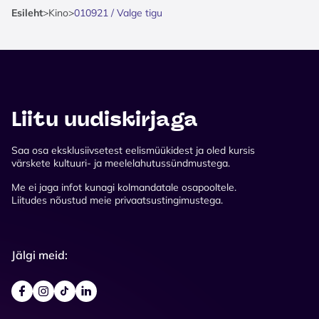
Esileht
>
Kino
>
010921 / Valge tigu
Liitu uudiskirjaga
Saa osa eksklusiivsetest eelismüükidest ja oled kursis
värskete kultuuri- ja meelelahutussündmustega.
Me ei jaga infot kunagi kolmandatale osapooltele.
Liitudes nõustud meie privaatsustingimustega.
Jälgi meid: