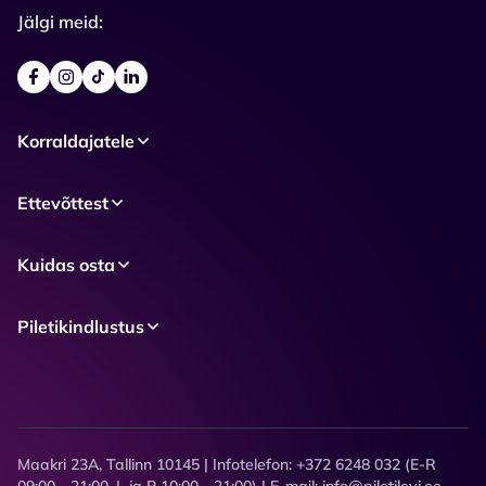
Jälgi meid:
Korraldajatele
Ettevõttest
Kuidas osta
Piletikindlustus
Maakri 23A, Tallinn 10145 | Infotelefon: +372 6248 032 (E-R
09:00 - 21:00, L ja P 10:00 - 21:00) | E-mail: info@piletilevi.ee