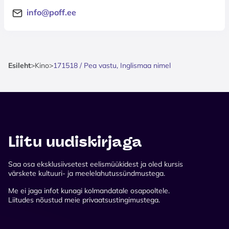
info@poff.ee
Esileht
>
Kino
>
171518 / Pea vastu, Inglismaa nimel
Liitu uudiskirjaga
Saa osa eksklusiivsetest eelismüükidest ja oled kursis
värskete kultuuri- ja meelelahutussündmustega.
Me ei jaga infot kunagi kolmandatale osapooltele.
Liitudes nõustud meie privaatsustingimustega.