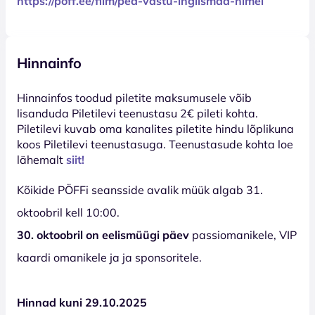
https://poff.ee/film/pea-vastu-inglismaa-nimel
Hinnainfo
Hinnainfos toodud piletite maksumusele võib
lisanduda Piletilevi teenustasu 2€ pileti kohta.
Piletilevi kuvab oma kanalites piletite hindu lõplikuna
koos Piletilevi teenustasuga. Teenustasude kohta loe
lähemalt
siit!
Kõikide PÖFFi seansside avalik müük algab 31.
oktoobril kell 10:00.
30. oktoobril on eelismüügi päev
passiomanikele, VIP
kaardi omanikele ja ja sponsoritele.
Hinnad kuni 29.10.2025