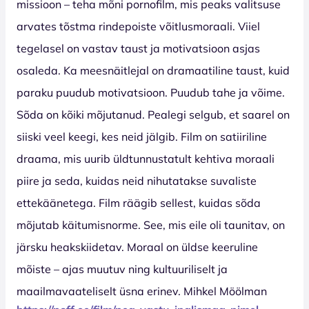
missioon – teha mõni pornofilm, mis peaks valitsuse
arvates tõstma rindepoiste võitlusmoraali. Viiel
tegelasel on vastav taust ja motivatsioon asjas
osaleda. Ka meesnäitlejal on dramaatiline taust, kuid
paraku puudub motivatsioon. Puudub tahe ja võime.
Sõda on kõiki mõjutanud. Pealegi selgub, et saarel on
siiski veel keegi, kes neid jälgib. Film on satiiriline
draama, mis uurib üldtunnustatult kehtiva moraali
piire ja seda, kuidas neid nihutatakse suvaliste
ettekäänetega. Film räägib sellest, kuidas sõda
mõjutab käitumisnorme. See, mis eile oli taunitav, on
järsku heakskiidetav. Moraal on üldse keeruline
mõiste – ajas muutuv ning kultuuriliselt ja
maailmavaateliselt üsna erinev. Mihkel Möölman