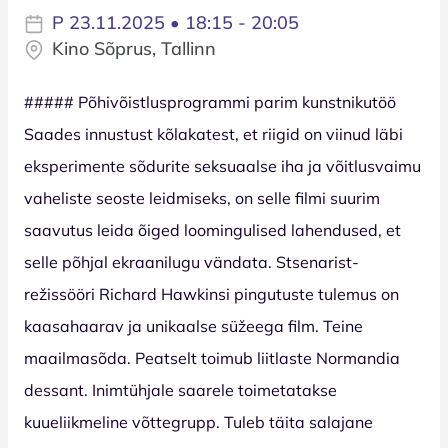
P 23.11.2025 • 18:15 - 20:05
Kino Sõprus, Tallinn
##### Põhivõistlusprogrammi parim kunstnikutöö
Saades innustust kõlakatest, et riigid on viinud läbi
eksperimente sõdurite seksuaalse iha ja võitlusvaimu
vaheliste seoste leidmiseks, on selle filmi suurim
saavutus leida õiged loomingulised lahendused, et
selle põhjal ekraanilugu vändata. Stsenarist-
režissööri Richard Hawkinsi pingutuste tulemus on
kaasahaarav ja unikaalse süžeega film. Teine
maailmasõda. Peatselt toimub liitlaste Normandia
dessant. Inimtühjale saarele toimetatakse
kuueliikmeline võttegrupp. Tuleb täita salajane