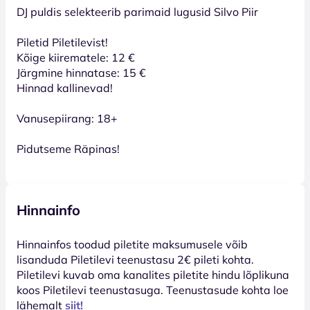
DJ puldis selekteerib parimaid lugusid Silvo Piir
Piletid Piletilevist!
Kõige kiirematele: 12 €
Järgmine hinnatase: 15 €
Hinnad kallinevad!
Vanusepiirang: 18+
Pidutseme Räpinas!
Hinnainfo
Hinnainfos toodud piletite maksumusele võib
lisanduda Piletilevi teenustasu 2€ pileti kohta.
Piletilevi kuvab oma kanalites piletite hindu lõplikuna
koos Piletilevi teenustasuga. Teenustasude kohta loe
lähemalt
siit!