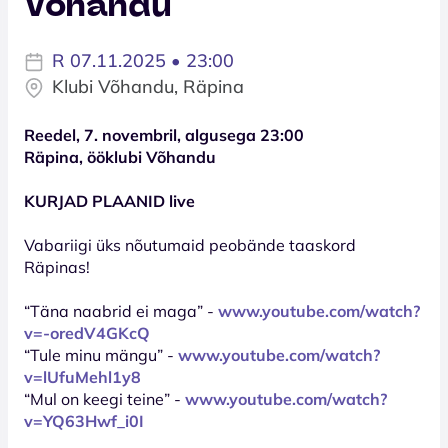
Võhandu
R 07.11.2025 • 23:00
Klubi Võhandu, Räpina
Reedel, 7. novembril, algusega 23:00
Räpina, ööklubi Võhandu
KURJAD PLAANID live
Vabariigi üks nõutumaid peobände taaskord
Räpinas!
“Täna naabrid ei maga” -
www.youtube.com/watch?
v=-oredV4GKcQ
“Tule minu mängu” -
www.youtube.com/watch?
v=lUfuMehl1y8
“Mul on keegi teine” -
www.youtube.com/watch?
v=YQ63Hwf_i0I