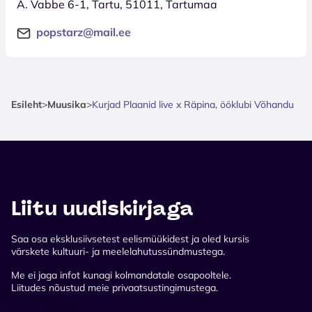
A. Vabbe 6-1, Tartu, 51011, Tartumaa
popstarz@mail.ee
Esileht
>
Muusika
>
Kurjad Plaanid live x Räpina, ööklubi Võhandu
Liitu uudiskirjaga
Saa osa eksklusiivsetest eelismüükidest ja oled kursis
värskete kultuuri- ja meelelahutussündmustega.
Me ei jaga infot kunagi kolmandatale osapooltele.
Liitudes nõustud meie privaatsustingimustega.