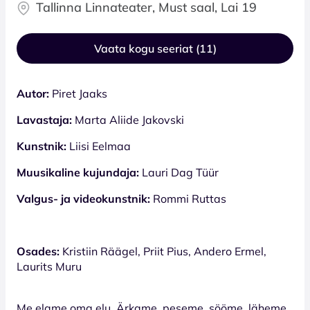
Tallinna Linnateater, Must saal, Lai 19
Vaata kogu seeriat (11)
Autor:
Piret Jaaks
Lavastaja:
Marta Aliide Jakovski
Kunstnik:
Liisi Eelmaa
Muusikaline kujundaja:
Lauri Dag Tüür
Valgus- ja videokunstnik:
Rommi Ruttas
Osades:
Kristiin Räägel, Priit Pius, Andero Ermel,
Laurits Muru
Me elame oma elu. Ärkame, peseme, sööme, läheme