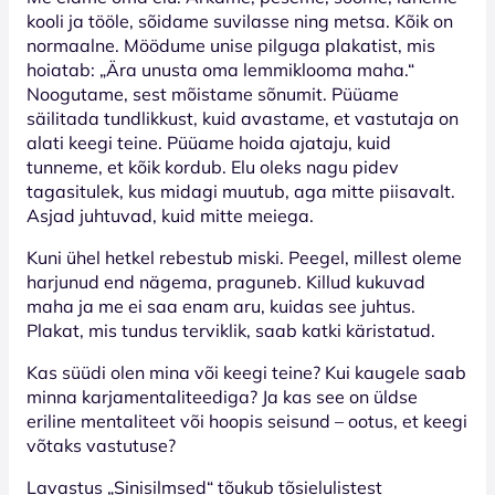
kooli ja tööle, sõidame suvilasse ning metsa. Kõik on
normaalne. Möödume unise pilguga plakatist, mis
hoiatab: „Ära unusta oma lemmiklooma maha.“
Noogutame, sest mõistame sõnumit. Püüame
säilitada tundlikkust, kuid avastame, et vastutaja on
alati keegi teine. Püüame hoida ajataju, kuid
tunneme, et kõik kordub. Elu oleks nagu pidev
tagasitulek, kus midagi muutub, aga mitte piisavalt.
Asjad juhtuvad, kuid mitte meiega.
Kuni ühel hetkel rebestub miski. Peegel, millest oleme
harjunud end nägema, praguneb. Killud kukuvad
maha ja me ei saa enam aru, kuidas see juhtus.
Plakat, mis tundus terviklik, saab katki käristatud.
Kas süüdi olen mina või keegi teine? Kui kaugele saab
minna karjamentaliteediga? Ja kas see on üldse
eriline mentaliteet või hoopis seisund – ootus, et keegi
võtaks vastutuse?
Lavastus „Sinisilmsed“ tõukub tõsielulistest