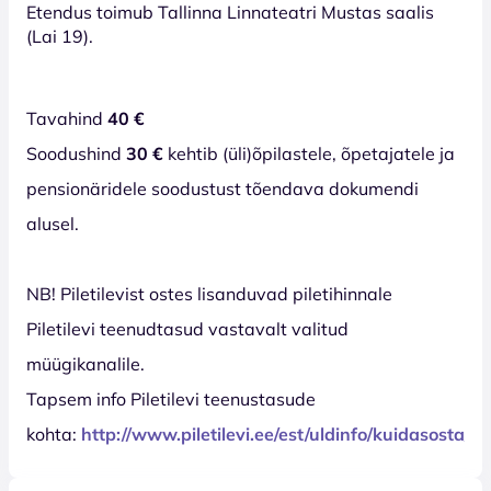
Etendus toimub Tallinna Linnateatri Mustas saalis
(Lai 19).
Tavahind
40 €
Soodushind
30 €
kehtib (üli)õpilastele, õpetajatele ja
pensionäridele soodustust tõendava dokumendi
alusel.
NB! Piletilevist ostes lisanduvad piletihinnale
Piletilevi teenudtasud vastavalt valitud
müügikanalile.
Tapsem info Piletilevi teenustasude
kohta:
http://www.piletilevi.ee/est/uldinfo/kuidasosta/