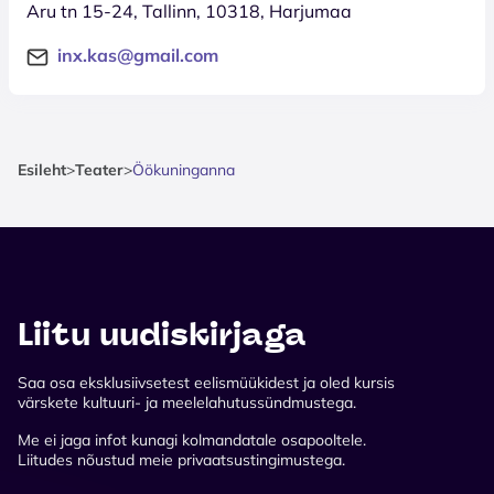
Aru tn 15-24, Tallinn, 10318, Harjumaa
inx.kas@gmail.com
Esileht
>
Teater
>
Öökuninganna
Liitu uudiskirjaga
Saa osa eksklusiivsetest eelismüükidest ja oled kursis
värskete kultuuri- ja meelelahutussündmustega.
Me ei jaga infot kunagi kolmandatale osapooltele.
Liitudes nõustud meie privaatsustingimustega.