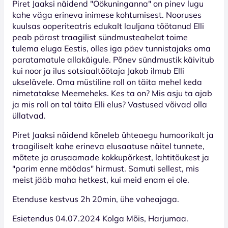
Piret Jaaksi näidend "Öökuninganna" on pinev lugu
kahe väga erineva inimese kohtumisest. Nooruses
kuulsas ooperiteatris edukalt lauljana töötanud Elli
peab pärast traagilist sündmusteahelat toime
tulema eluga Eestis, olles iga päev tunnistajaks oma
paratamatule allakäigule. Põnev sündmustik käivitub
kui noor ja ilus sotsiaaltöötaja Jakob ilmub Elli
ukselävele. Oma müstiline roll on täita mehel keda
nimetatakse Meemeheks. Kes ta on? Mis asju ta ajab
ja mis roll on tal täita Elli elus? Vastused võivad olla
üllatvad.
Piret Jaaksi näidend kõneleb ühteaegu humoorikalt ja
traagiliselt kahe erineva elusaatuse näitel tunnete,
mõtete ja arusaamade kokkupõrkest, lahtitõukest ja
"parim enne möödas" hirmust. Samuti sellest, mis
meist jääb maha hetkest, kui meid enam ei ole.
Etenduse kestvus 2h 20min, ühe vaheajaga.
Esietendus 04.07.2024 Kolga Mõis, Harjumaa.