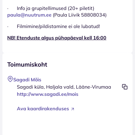
· Info ja grupitellimused (20+ piletit)
paula@nuutrum.ee
(Paula Liivik 58808034)
· Filmimine/pildistamine ei ole lubatud!
NB! Etenduste algus pühapäeval kell 16:00
Toimumiskoht
Sagadi Mõis
Sagadi küla, Haljala vald, Lääne-Virumaa
http://www.sagadi.ee/mois
Ava kaardirakenduses