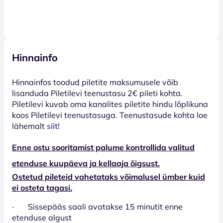
Hinnainfo
Hinnainfos toodud piletite maksumusele võib
lisanduda Piletilevi teenustasu 2€ pileti kohta.
Piletilevi kuvab oma kanalites piletite hindu lõplikuna
koos Piletilevi teenustasuga. Teenustasude kohta loe
lähemalt
siit!
Enne ostu sooritamist palume kontrollida valitud
etenduse kuupäeva ja kellaaja õigsust.
Ostetud pileteid vahetataks võimalusel ümber kuid
ei osteta tagasi.
· Sissepääs saali avatakse 15 minutit enne
etenduse algust