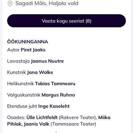
Sagadi Mõis, Haljala vald
Vaata kogu seeriat (8)
ÖÖKUNINGANNA
Autor
Piret Jaaks
Lavastaja
Jaanus Nuutre
Kunstnik
Jana Wolke
Helikunstnik
Tobias Tammearu
Valguskunstnik
Margus Ruhno
Etenduse juht
Inge Kaseleht
Osades:
Ülle Lichtfeldt
(Rakvere Teater),
Miika
Pihlak, Jaanis Valk
(Tammsaare Teater)