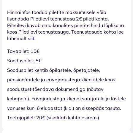
Hinnainfos toodud piletite maksumusele võib
lisanduda Piletilevi teenustasu 2€ pileti kohta.
Piletilevi kuvab oma kanalites piletite hindu lõplikuna
koos Piletilevi teenustasuga. Teenustasude kohta loe
lähemalt
siit!
Tavapilet: 10€
Sooduspilet: 5€
Sooduspilet kehtib õpilastele, õpetajatele,
pensionäridele ja erivajadustega klientidele koos
soodustust tõendava dokumendiga (nõutav
kohapeal). Erivajadustega kliendi saatjatele ja lastele
vanuses kuni 6 eluaastat (k.a.) on sissepääs tasuta.
Toetajapilet: 20€ (sisaldab kohta esireas)